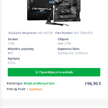
Κωδικός Msystems:
001-65728
- Part Number:
801-7E06-023
Socket
Chipset
1700
Intel Z790
Μέγεθος μητρικής
Expansion Slots
ATX
3x PCIe x16, 1x PCIe x1
Εγγύηση:
3 Έτη
Προσθήκη στο καλάθι
196,90 €
Κατάστημα:
Μικρή Διαθεσιμότητα
Pick Up Point:
1 εργάσιμη