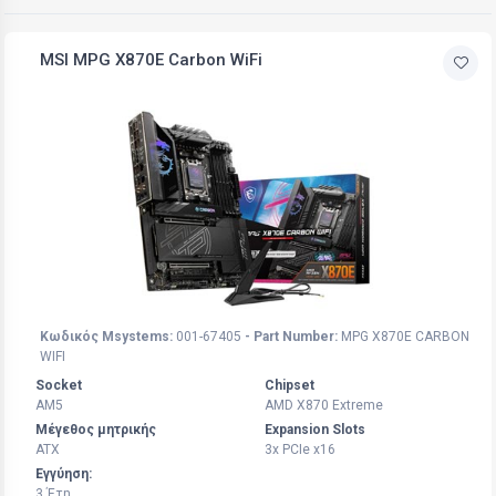
MSI MPG X870E Carbon WiFi
Κωδικός Msystems:
001-67405
- Part Number:
MPG X870E CARBON
WIFI
Socket
Chipset
AM5
AMD X870 Extreme
Μέγεθος μητρικής
Expansion Slots
ATX
3x PCIe x16
Εγγύηση:
3 Έτη