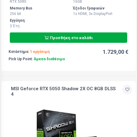
RTX 5080
16GB
Memory Bus
Έξοδοι Γραφικών
256 bit
1x HDMI, 3x DisplayPort
Εγγύηση:
3 Έτη
Προσθήκη στο καλάθι
1.729,00 €
Κατάστημα:
1 εργάσιμη
Pick Up Point:
Άμεσα διαθέσιμο
MSI Geforce RTX 5050 Shadow 2X OC 8GB DLSS
4