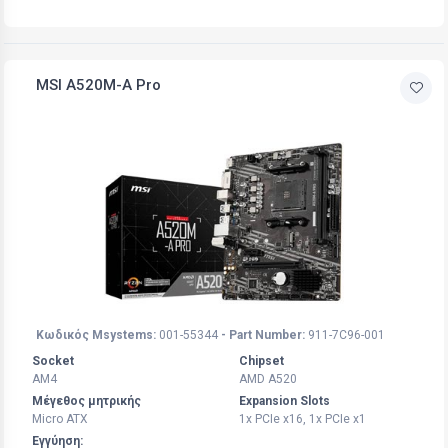
MSI A520M-A Pro
Κωδικός Msystems:
001-55344
- Part Number:
911-7C96-001
Socket
Chipset
AM4
AMD A520
Μέγεθος μητρικής
Expansion Slots
Micro ATX
1x PCIe x16, 1x PCIe x1
Εγγύηση: