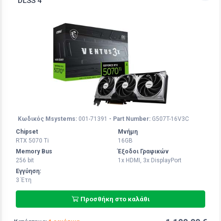
DLSS 4
Κωδικός Msystems:
001-71391
- Part Number:
G507T-16V3C
Chipset
Μνήμη
RTX 5070 Ti
16GB
Memory Bus
Έξοδοι Γραφικών
256 bit
1x HDMI, 3x DisplayPort
Εγγύηση:
3 Έτη
Προσθήκη στο καλάθι