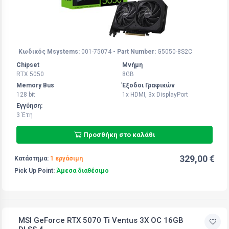
Κωδικός Msystems:
001-75074
- Part Number:
G5050-8S2C
Chipset
Μνήμη
RTX 5050
8GB
Memory Bus
Έξοδοι Γραφικών
128 bit
1x HDMI, 3x DisplayPort
Εγγύηση:
3 Έτη
Προσθήκη στο καλάθι
329,00 €
Κατάστημα:
1 εργάσιμη
Pick Up Point:
Άμεσα διαθέσιμο
MSI GeForce RTX 5070 Ti Ventus 3X OC 16GB