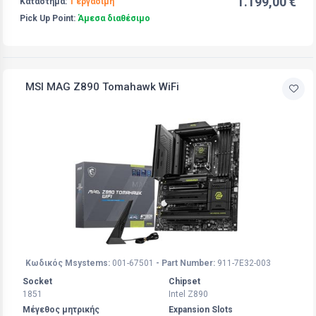
1.199,00 €
Κατάστημα:
1 εργάσιμη
Pick Up Point:
Άμεσα διαθέσιμο
MSI MAG Z890 Tomahawk WiFi
Κωδικός Msystems:
001-67501
- Part Number:
911-7E32-003
Socket
Chipset
1851
Intel Z890
Μέγεθος μητρικής
Expansion Slots