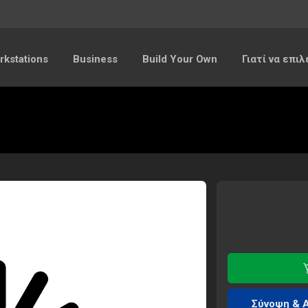
kstations
Business
Build Your Own
Γιατί να επι
Σύνοψη & 