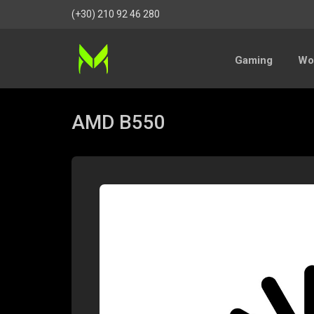
(+30) 210 92 46 280
Gaming
Wor
AMD B550