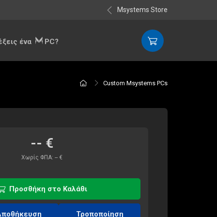
Msystems Store
λέξεις ένα
PC?
Custom Msystems PCs
--
€
Χωρίς ΦΠΑ:
--
€
Προσθήκη στο Καλάθι
Αποθήκευση
Τροποποίηση