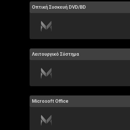
Οπτική Συσκευή DVD/BD
Λειτουργικό Σύστημα
Microsoft Office