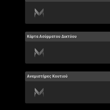
Κάρτα Ασύρματου Δικτύου
Ανεμιστήρες Κουτιού