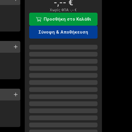
-,--
€
Χωρίς ΦΠΑ:
-,--
€
Προσθήκη στο Καλάθι
Σύνοψη & Αποθήκευση