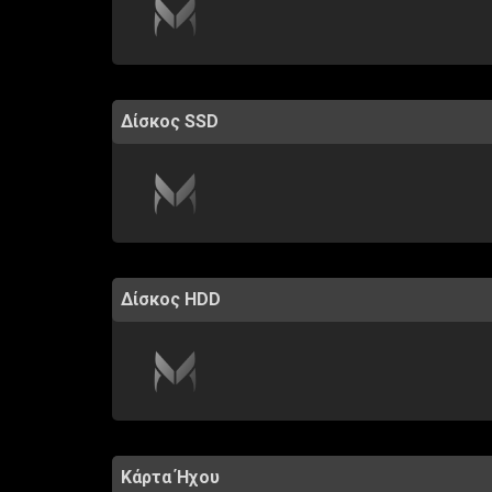
Δίσκος SSD
Δίσκος HDD
Κάρτα Ήχου