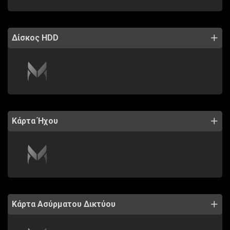
Δίσκος HDD
Κάρτα Ήχου
Κάρτα Ασύρματου Δικτύου