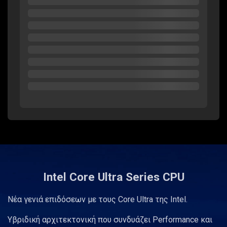
Intel Core Ultra Series CPU
Νέα γενιά επιδόσεων με τους Core Ultra της Intel.
Υβριδική αρχιτεκτονική που συνδυάζει Performance και