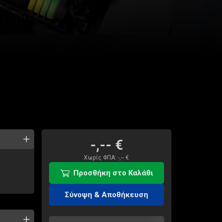
-,--
€
Χωρίς ΦΠΑ:
-,--
€
Προσθήκη στο Καλάθι
Σύνοψη & Αποθήκευση