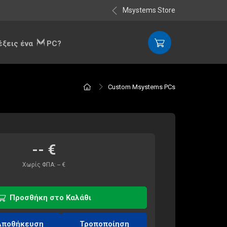
Msystems Store
λέξεις ένα
PC?
Custom Msystems PCs
--
€
Χωρίς ΦΠΑ:
--
€
Προσθήκη στο Καλάθι
Αποθήκευση
Τροποποίηση