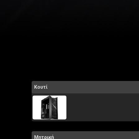
Κουτί
Μητρική