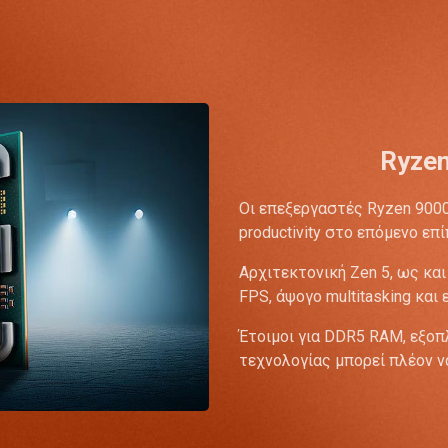
Ryzen
Οι επεξεργαστές Ryzen 9000
productivity στο επόμενο επί
Αρχιτεκτονική Zen 5, ως κα
FPS, άψογο multitasking και
Έτοιμοι για DDR5 RAM, εξοπλ
τεχνολογίας μπορεί πλέον να