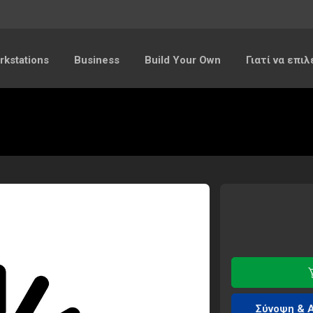
kstations
Business
Build Your Own
Γιατί να επι
Σύνοψη & 