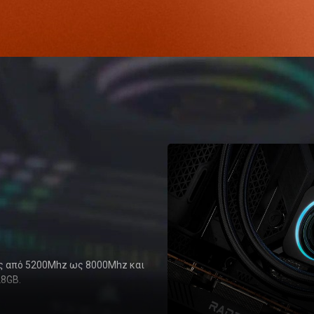
ας από 5200Mhz ως 8000Mhz και
28GB.