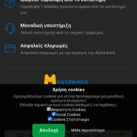
Παράλαβε 1.000άδες προϊόντα άμεσα από το κατάστημά
μας
Μοναδική υποστήριξη
Φιλική υποστήριξη από το τεχνικό τμήμα μας
Ασφαλείς πληρωμές
Ασφαλείς πληρωμές με την εγγύηση της Alpha Bank
Χρήση cookies
Χρησιμοποιούμε cookies για να σου προσφέρουμε μια μοναδική
Όροι Χρήσης
Ρυθμίσεις Cookies
Εταιρική Υπευθυνότητα
εμπειρία πλοήγησης!
Επίλεξε παρακάτω ποιά cookies επιθυμείς να λαμβάνεις:
Ευκαιρίες Καριέρας
Απαραίτητα Cookies
Social Cookies
Cookies Στατιστικών
Αποδοχή
Μάθε περισσότερα