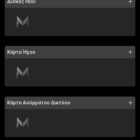
Δίσκος HDD
Κάρτα Ήχου
Κάρτα Ασύρματου Δικτύου