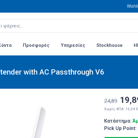
Wishli
ϊόντα
Προσφορές
Υπηρεσίες
Stockhouse
H
tender with AC Passthrough V6
19,8
24,89
Χωρίς ΦΠΑ: 16,04 €
Κατάστημα:
Άμ
Pick Up Point: