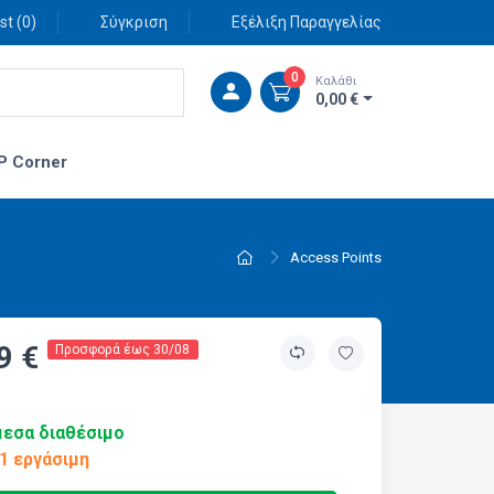
st (
0
)
Σύγκριση
Εξέλιξη Παραγγελίας
0
Καλάθι
0,00 €
P Corner
Access Points
9 €
Προσφορά έως 30/08
εσα διαθέσιμο
1 εργάσιμη