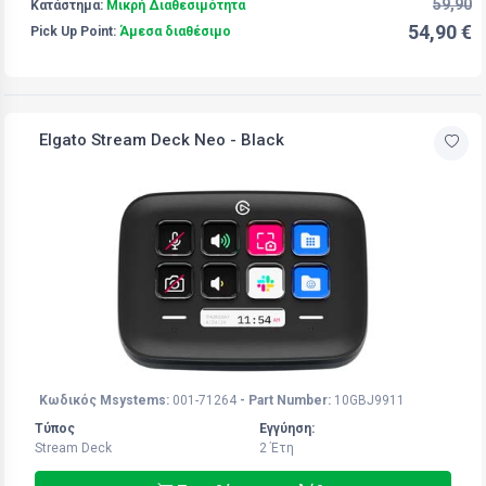
59,90
Κατάστημα:
Μικρή Διαθεσιμότητα
54,90 €
Pick Up Point:
Άμεσα διαθέσιμο
Elgato Stream Deck Neo - Black
Κωδικός Msystems:
001-71264
- Part Number:
10GBJ9911
Τύπος
Εγγύηση:
Stream Deck
2 Έτη