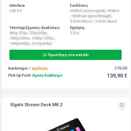
Interface
Συνδέσεις
USB 3.0
HDMI-in (unencrypted), HDMI-in
/ HDMI-out (pass-through),
3.5mm Mic-in / 3.5mm Aux-in
Υποστηριζόμενες Αναλύσεις
Εγγύηση:
480p, 576p, 720p/60fps,
2 Έτη
1080p/60fps, 1080p/120fps,
1440p/60fps, 2160p/60fps
Προσθήκη στο καλάθι
179,90
Κατάστημα:
1 εργάσιμη
139,90 €
Pick Up Point:
Άμεσα διαθέσιμο
Elgato Stream Deck MK.2