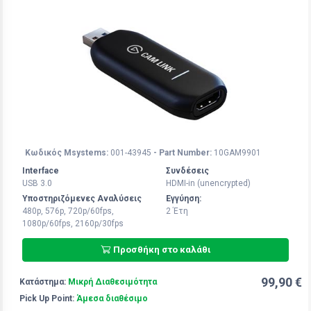
Κωδικός Msystems:
001-43945
- Part Number:
10GAM9901
Interface
Συνδέσεις
USB 3.0
HDMI-in (unencrypted)
Υποστηριζόμενες Αναλύσεις
Εγγύηση:
480p, 576p, 720p/60fps,
2 Έτη
1080p/60fps, 2160p/30fps
Προσθήκη στο καλάθι
99,90 €
Κατάστημα:
Μικρή Διαθεσιμότητα
Pick Up Point:
Άμεσα διαθέσιμο