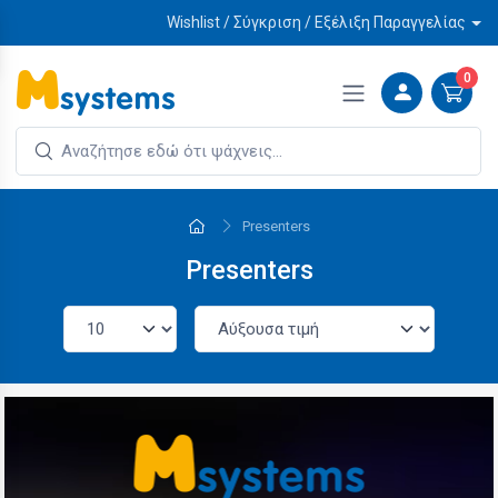
Wishlist / Σύγκριση / Εξέλιξη Παραγγελίας
0
Presenters
Presenters