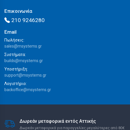
Επικοινωνία
210 9246280
Email
Πωλήσεις:
sales@msystems.gr
Συστήματα:
builds@msystems.gr
Υποστήριξη:
support@msystems.gr
Λογιστήριο:
backoffice@msystems.gr
Δωρεάν μεταφορικά εντός Αττικής
Δωρεάν μεταφορικά για παραγγελίες μεγαλύτερες από 80€