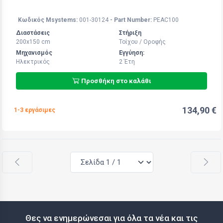
Κωδικός Msystems:
001-30124
- Part Number:
PEAC100
Διαστάσεις
Στήριξη
200x150 cm
Τοίχου / Οροφής
Μηχανισμός
Εγγύηση:
Ηλεκτρικός
2 Έτη
Προσθήκη στο καλάθι
134,90 €
1-3 εργάσιμες
Θες να ενημερώνεσαι για όλα τα νέα και τις