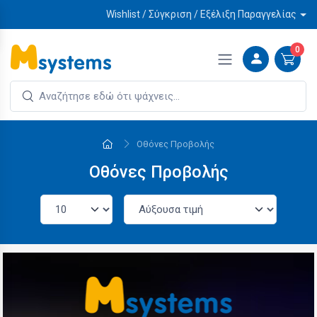
Wishlist / Σύγκριση / Εξέλιξη Παραγγελίας
0
Οθόνες Προβολής
Οθόνες Προβολής