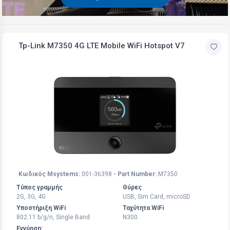
Tp-Link M7350 4G LTE Mobile WiFi Hotspot V7
Κωδικός Msystems:
001-36398
- Part Number:
M7350
Τύπος γραμμής
Θύρες
2G, 3G, 4G
USB, Sim Card, microSD
Υποστήριξη WiFi
Ταχύτητα WiFi
802.11 b/g/n, Single Band
N300
Εγγύηση: