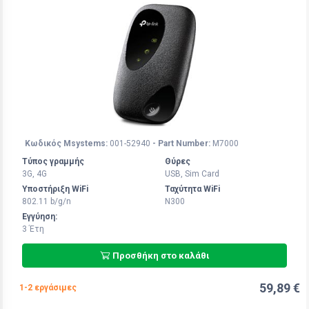
Κωδικός Msystems:
001-52940
- Part Number:
M7000
Τύπος γραμμής
Θύρες
3G, 4G
USB, Sim Card
Υποστήριξη WiFi
Ταχύτητα WiFi
802.11 b/g/n
N300
Εγγύηση:
3 Έτη
Προσθήκη στο καλάθι
59,89 €
1-2 εργάσιμες