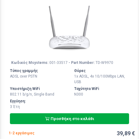
Κωδικός Msystems:
001-33517
- Part Number:
TD-W9970
Τύπος γραμμής
Θύρες
ADSL over PSTN
1x ADSL, 4x 10/100Mbps LAN,
USB
Υποστήριξη WiFi
Ταχύτητα WiFi
802.11 b/g/n, Single Band
N300
Εγγύηση:
3 Έτη
Προσθήκη στο καλάθι
39,89 €
1-2 εργάσιμες