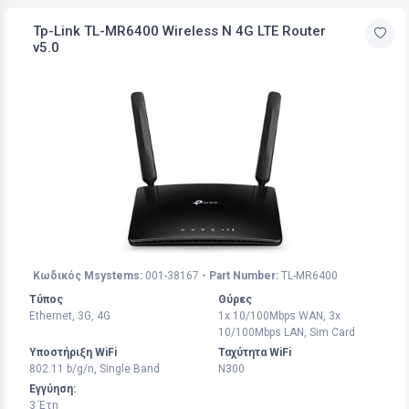
Tp-Link TL-MR6400 Wireless N 4G LTE Router
v5.0
Κωδικός Msystems:
001-38167
- Part Number:
TL-MR6400
Τύπος
Θύρες
Ethernet, 3G, 4G
1x 10/100Mbps WAN, 3x
10/100Mbps LAN, Sim Card
Υποστήριξη WiFi
Ταχύτητα WiFi
802.11 b/g/n, Single Band
N300
Εγγύηση:
3 Έτη