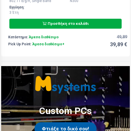
802.11 b/g/n, Single Band
N300
Εγγύηση:
3 Έτη
Προσθήκη στο καλάθι
49,89
Κατάστημα:
Άμεσα διαθέσιμο
39,89 €
Pick Up Point:
Άμεσα διαθέσιμο+
Custom PCs
Φτιάξε το δικό σου!