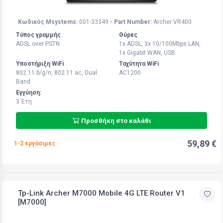
Κωδικός Msystems:
001-33349
- Part Number:
Archer VR400
Τύπος γραμμής
Θύρες
ADSL over PSTN
1x ADSL, 3x 10/100Mbps LAN,
1x Gigabit WAN, USB
Υποστήριξη WiFi
Ταχύτητα WiFi
802.11 b/g/n, 802.11 ac, Dual
AC1200
Band
Εγγύηση:
3 Έτη
Προσθήκη στο καλάθι
59,89 €
1-2 εργάσιμες
Tp-Link Archer M7000 Mobile 4G LTE Router V1
[M7000]