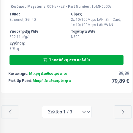
Κωδικός Msystems:
001-57723
- Part Number:
TL-MR6500v
Τύπος
Θύρες
Ethernet, 3G, 4G
2x 10/100Mbps LAN, Sim Card,
1x 10/100Mbps LAN/WAN
Υποστήριξη WiFi
Ταχύτητα WiFi
802.11 b/g/n
N300
Εγγύηση:
3 Έτη
Προσθήκη στο καλάθι
89,89
Κατάστημα:
Μικρή Διαθεσιμότητα
79,89 €
Pick Up Point:
Μικρή Διαθεσιμότητα