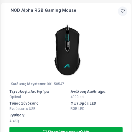
NOD Alpha RGB Gaming Mouse
Κωδικός Msystems:
001-50547
Τεχνολογία Αισθητήρα
Ανάλυση Αισθητήρα
Optical
4000 dpi
Τύπος Σύνδεσης
Φωτισμός LED
Ενσύρματο USB
RGB LED
Εγγύηση:
2 Έτη
Προσθήκη στο καλάθι