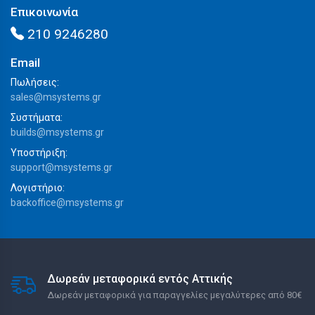
Επικοινωνία
210 9246280
Email
Πωλήσεις:
sales@msystems.gr
Συστήματα:
builds@msystems.gr
Υποστήριξη:
support@msystems.gr
Λογιστήριο:
backoffice@msystems.gr
Δωρεάν μεταφορικά εντός Αττικής
Δωρεάν μεταφορικά για παραγγελίες μεγαλύτερες από 80€