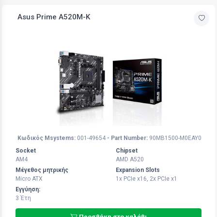
Asus Prime A520M-K
Κωδικός Msystems:
001-49654
- Part Number:
90MB1500-M0EAY0
Socket
Chipset
AM4
AMD A520
Μέγεθος μητρικής
Expansion Slots
Micro ATX
1x PCIe x16, 2x PCIe x1
Εγγύηση:
3 Έτη
Προσθήκη στο καλάθι