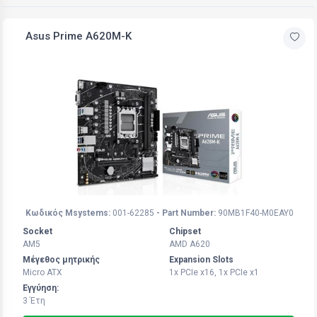
Asus Prime A620M-K
Κωδικός Msystems:
001-62285
- Part Number:
90MB1F40-M0EAY0
Socket
Chipset
AM5
AMD A620
Μέγεθος μητρικής
Expansion Slots
Micro ATX
1x PCIe x16, 1x PCIe x1
Εγγύηση:
3 Έτη