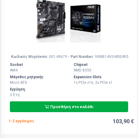
Κωδικός Msystems:
001-49679
- Part Number:
90MB14V0-M0EAY0
Socket
Chipset
AM4
AMD B550
Μέγεθος μητρικής
Expansion Slots
Micro ATX
1x PCIe x16, 2x PCIe x1
Εγγύηση:
3 Έτη
Προσθήκη στο καλάθι
103,90 €
1-2 εργάσιμες