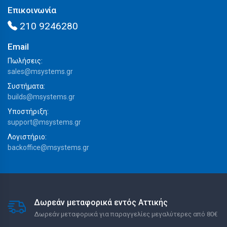
Επικοινωνία
210 9246280
Email
Πωλήσεις:
sales@msystems.gr
Συστήματα:
builds@msystems.gr
Υποστήριξη:
support@msystems.gr
Λογιστήριο:
backoffice@msystems.gr
Δωρεάν μεταφορικά εντός Αττικής
Δωρεάν μεταφορικά για παραγγελίες μεγαλύτερες από 80€