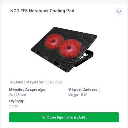
NOD EF5 Notebook Cooling Pad
Κωδικός Msystems:
001-55628
Μέγεθος Ανεμιστήρα
Μέγιστη Διάσταση
2x 125mm
Μέχρι 15.6"
Εγγύηση:
2 Έτη
Προσθήκη στο καλάθι