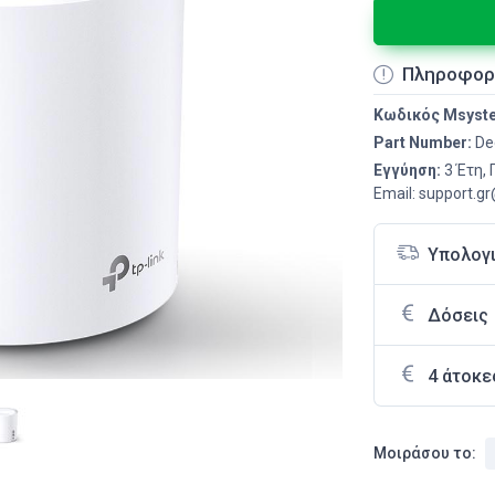
Πληροφορ
Κωδικός Msyst
Part Number:
De
Εγγύηση:
3 Έτη,
Email: support.g
Υπολογ
Δόσεις
4 άτοκε
Μοιράσου το: