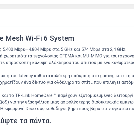
 Mesh Wi-Fi 6 System
ς 5.400 Mbps—4.804 Mbps στα 5 GHz και 574 Mbps στα 2,4 GHz.
ή χωρητικότητα τεχνολογίας OFDMA και MU-MIMO για ταυτόχρονη
τε απρόσκοπτη κάλυψη ολόκληρου του σπιτιού με ένα καθαρότερο 
είωση του latency καθιστά καλύτερη απόκριση στο gaming και στη 
χηματίζουν ένα δίκτυο για ολόκληρο το σπίτι, που επιλέγει αυτό
και το TP-Link HomeCare ™ παρέχουν εξατομικευμένες λειτουργί
 (QoS) για την εξασφάλιση μιας ασφαλέστερης διαδικτυακής εμπειρ
 Η εφαρμογή Deco σας καθοδηγεί βήμα προς βήμα στην εγκατάστα
λύψτε τα πάντα.