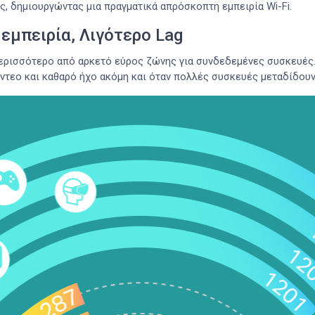
ς, δημιουργώντας μια πραγματικά απρόσκοπτη εμπειρία Wi-Fi.
εμπειρία, Λιγότερo Lag
ερισσότερο από αρκετό εύρος ζώνης για συνδεδεμένες συσκευές.
ίντεο και καθαρό ήχο ακόμη και όταν πολλές συσκευές μεταδίδου