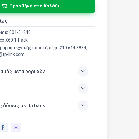
Προσθήκη στο Καλάθι
ίες
ems:
001-51240
co X60 1-Pack
 Γραμμή τεχνικής υποστήριξης 210.614.8834,
r@tp-link.com
ισμός μεταφορικών
ς δόσεις με tbi bank