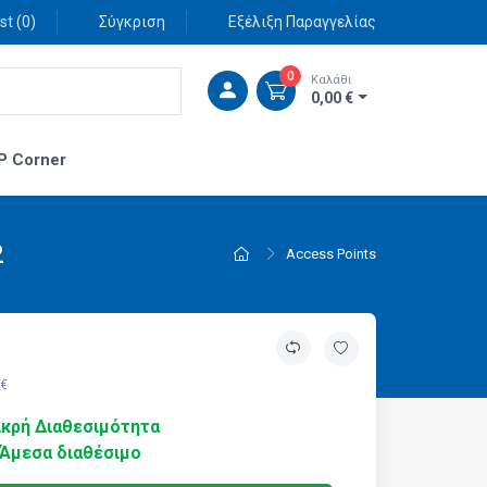
st (
0
)
Σύγκριση
Εξέλιξη Παραγγελίας
0
Καλάθι
0,00 €
P Corner
2
Access Points
 €
κρή Διαθεσιμότητα
Άμεσα διαθέσιμο