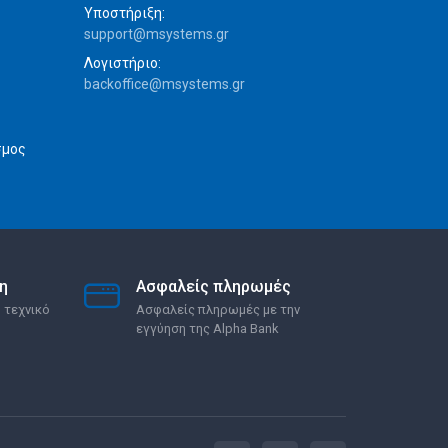
Υποστήριξη:
support@msystems.gr
Λογιστήριο:
backoffice@msystems.gr
σμος
η
Ασφαλείς πληρωμές
 τεχνικό
Ασφαλείς πληρωμές με την
εγγύηση της Alpha Bank