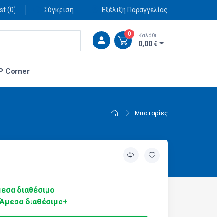
st (
0
)
Σύγκριση
Εξέλιξη Παραγγελίας
0
Καλάθι
0,00 €
P Corner
Μπαταρίες
εσα διαθέσιμο
Άμεσα διαθέσιμο+