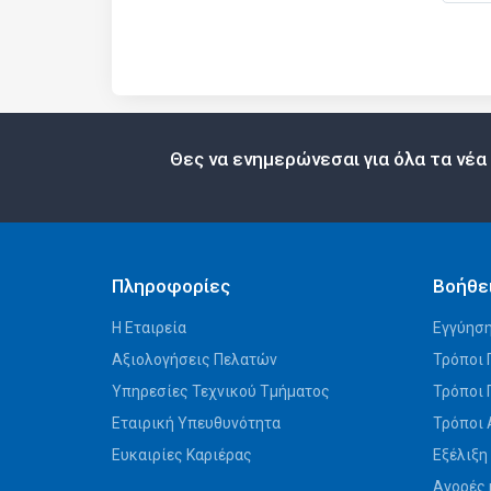
Θες να ενημερώνεσαι για όλα τα νέα
Πληροφορίες
Βοήθε
Η Εταιρεία
Εγγύηση
Αξιολογήσεις Πελατών
Τρόποι 
Υπηρεσίες Τεχνικού Τμήματος
Τρόποι
Εταιρική Υπευθυνότητα
Τρόποι
Ευκαιρίες Καριέρας
Εξέλιξη
Αγορές 