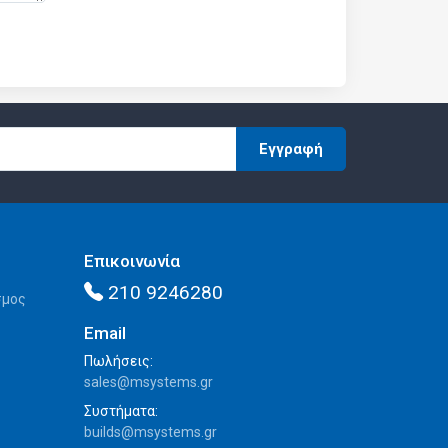
Εγγραφή
Επικοινωνία
210 9246280
σμος
Email
Πωλήσεις:
sales@msystems.gr
Συστήματα:
builds@msystems.gr