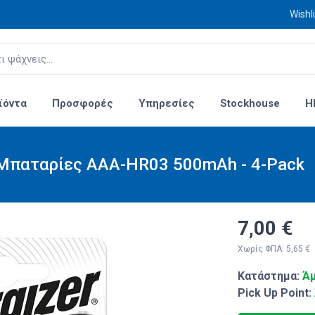
Wishli
ϊόντα
Προσφορές
Υπηρεσίες
Stockhouse
H
 Μπαταρίες AAA-HR03 500mAh - 4-Pack
7,00 €
Χωρίς ΦΠΑ: 5,65 €
Κατάστημα:
Άμ
Pick Up Point: