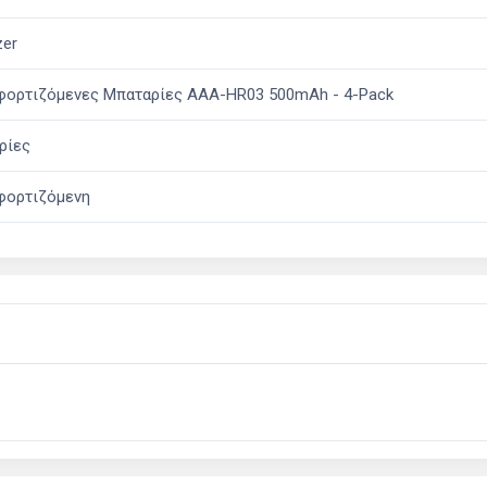
zer
φορτιζόμενες Μπαταρίες AAA-HR03 500mAh - 4-Pack
ρίες
φορτιζόμενη