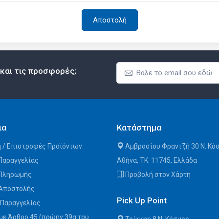
 και τις προσφορές;
ια
Κατάστημα
 / Επιστροφές Προϊόντων
Αμβροσίου Φραντζή 30 Ν. Κό
Παραγγελίας
Αθήνα, ΤΚ: 11745, Ελλάδα
 Πληρωμής
Προβολή στον Χάρτη
 Αποστολής
Pick Up Point
 Παραγγελίας
με Άρθρο 45 (πρώην 39α του
Τρίκκης 8 Ν. Κόσμος