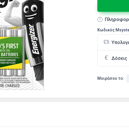
Πληροφορ
Κωδικός Msyst
Υπολογ
Δόσεις
Μοιράσου το: