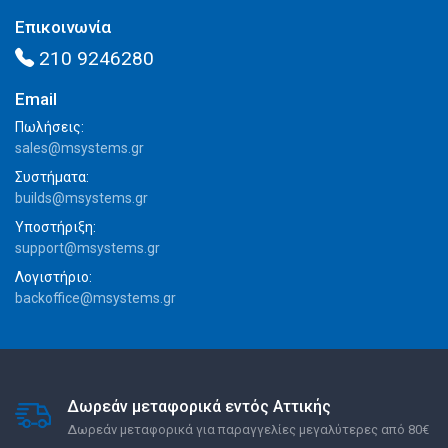
Επικοινωνία
210 9246280
Email
Πωλήσεις:
sales@msystems.gr
Συστήματα:
builds@msystems.gr
Υποστήριξη:
support@msystems.gr
Λογιστήριο:
backoffice@msystems.gr
Δωρεάν μεταφορικά εντός Αττικής
Δωρεάν μεταφορικά για παραγγελίες μεγαλύτερες από 80€