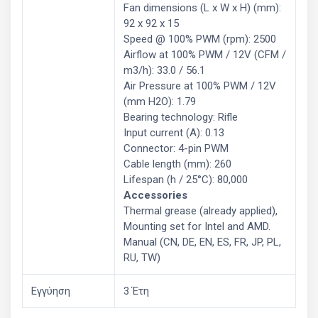
Fan dimensions (L x W x H) (mm):
92 x 92 x 15
Speed @ 100% PWM (rpm): 2500
Airflow at 100% PWM / 12V (CFM /
m3/h): 33.0 / 56.1
Air Pressure at 100% PWM / 12V
(mm H2O): 1.79
Bearing technology: Rifle
Input current (A): 0.13
Connector: 4-pin PWM
Cable length (mm): 260
Lifespan (h / 25°C): 80,000
Accessories
Thermal grease (already applied),
Mounting set for Intel and AMD.
Manual (CN, DE, EN, ES, FR, JP, PL,
RU, TW)
Εγγύηση
3 Έτη