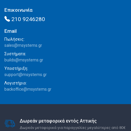
Επικοινωνία
210 9246280
Email
Πωλήσεις:
sales@msystems.gr
Συστήματα:
builds@msystems.gr
Υποστήριξη:
support@msystems.gr
Λογιστήριο:
backoffice@msystems.gr
Δωρεάν μεταφορικά εντός Αττικής
Δωρεάν μεταφορικά για παραγγελίες μεγαλύτερες από 80€