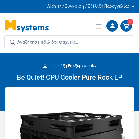
Wishlist / Σύγκριση / Εξέλιξη Παραγγελίας
0
Ψύξη Επεξεργαστών
Be Quiet! CPU Cooler Pure Rock LP