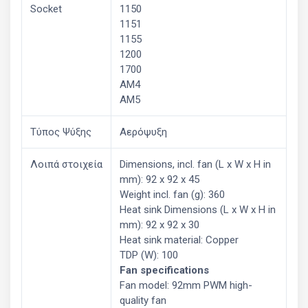
Socket
1150
1151
1155
1200
1700
AM4
AM5
Τύπος Ψύξης
Αερόψυξη
Λοιπά στοιχεία
Dimensions, incl. fan (L x W x H in
mm): 92 x 92 x 45
Weight incl. fan (g): 360
Heat sink Dimensions (L x W x H in
mm): 92 x 92 x 30
Heat sink material: Copper
TDP (W): 100
Fan specifications
Fan model: 92mm PWM high-
quality fan