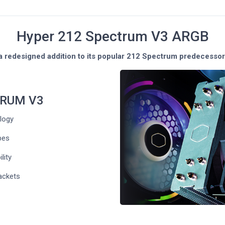
Hyper 212 Spectrum V3 ARGB
a redesigned addition to its popular 212 Spectrum predecessor
TRUM V3
logy
pes
lity
ackets