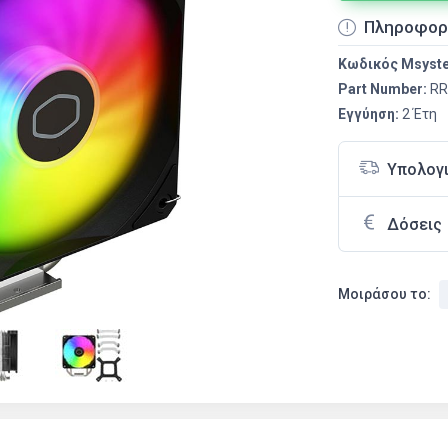
Πληροφορ
Κωδικός Msyst
Part Number:
RR
Εγγύηση:
2 Έτη
Υπολογ
Δόσεις
Μοιράσου το: