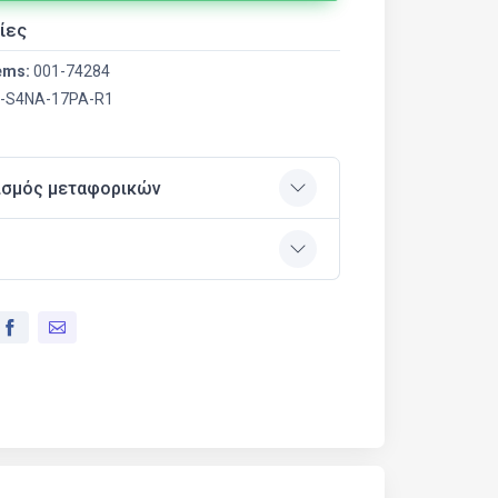
ίες
ems:
001-74284
-S4NA-17PA-R1
ισμός μεταφορικών