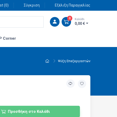
st (
0
)
Σύγκριση
Εξέλιξη Παραγγελίας
0
Καλάθι
0,00 €
P Corner
Ψύξη Επεξεργαστών
Προσθήκη στο Καλάθι