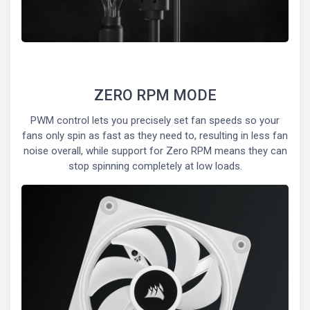
ZERO RPM MODE
PWM control lets you precisely set fan speeds so your
fans only spin as fast as they need to, resulting in less fan
noise overall, while support for Zero RPM means they can
stop spinning completely at low loads.