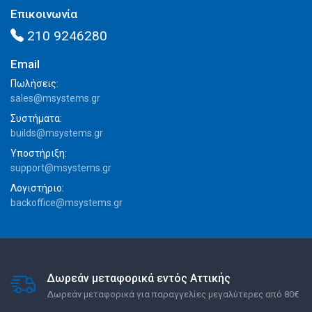
Επικοινωνία
210 9246280
Email
Πωλήσεις:
sales@msystems.gr
Συστήματα:
builds@msystems.gr
Υποστήριξη:
support@msystems.gr
Λογιστήριο:
backoffice@msystems.gr
Δωρεάν μεταφορικά εντός Αττικής
Δωρεάν μεταφορικά για παραγγελίες μεγαλύτερες από 80€