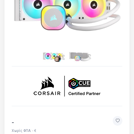
-
Χωρίς ΦΠΑ: - €