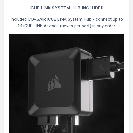
iCUE LINK SYSTEM HUB INCLUDED
Included CORSAIR iCUE LINK System Hub - connect up to
14 iCUE LINK devices (seven per port) in any order.