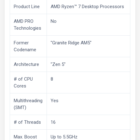
Product Line
AMD Ryzen™ 7 Desktop Processors
AMD PRO
No
Technologies
Former
"Granite Ridge AM5"
Codename
Architecture
"Zen 5"
# of CPU
8
Cores
Multithreading
Yes
(SMT)
# of Threads
16
Max. Boost
Up to 5.5GHz