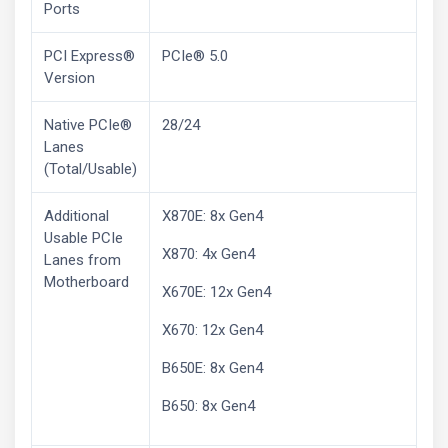
Ports
PCI Express®
PCIe® 5.0
Version
Native PCIe®
28/24
Lanes
(Total/Usable)
Additional
X870E: 8x Gen4
Usable PCIe
X870: 4x Gen4
Lanes from
Motherboard
X670E: 12x Gen4
X670: 12x Gen4
B650E: 8x Gen4
B650: 8x Gen4