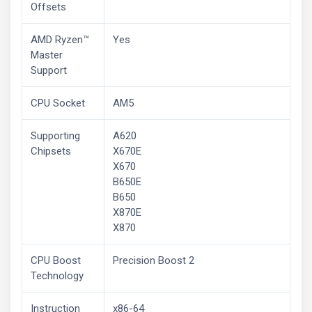
Offsets
AMD Ryzen™
Yes
Master
Support
CPU Socket
AM5
Supporting
A620
Chipsets
X670E
X670
B650E
B650
X870E
X870
CPU Boost
Precision Boost 2
Technology
Instruction
x86-64