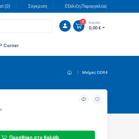
st (
0
)
Σύγκριση
Εξέλιξη Παραγγελίας
0
Καλάθι
0,00 €
P Corner
Μνήμες DDR4
 €
Προσθήκη στο Καλάθι