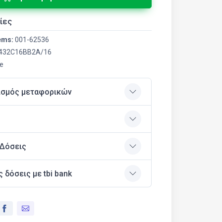
ίες
ems:
001-62536
432C16BB2A/16
me
ισμός μεταφορικών
 Δόσεις
ς δόσεις με tbi bank