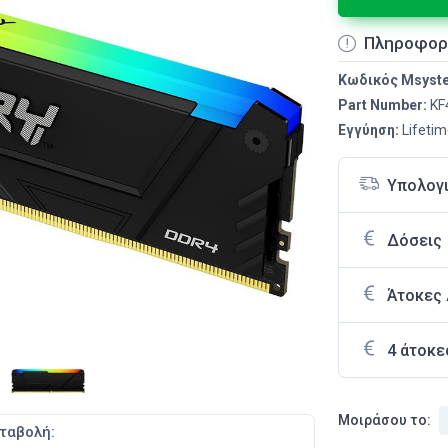
Πληροφορ
Κωδικός Msyst
Part Number:
KF
Εγγύηση:
Lifeti
Υπολογ
Δόσεις
Άτοκες
4 άτοκε
Μοιράσου το:
ταβολή: