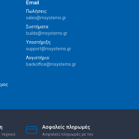
Email
Πωλήσεις:
sales@msystems.gr
Συστήματα:
builds@msystems.gr
Υποστήριξη:
support@msystems.gr
Λογιστήριο:
backoffice@msystems.gr
σμος
η
Ασφαλείς πληρωμές
 τεχνικό
Ασφαλείς πληρωμές με την