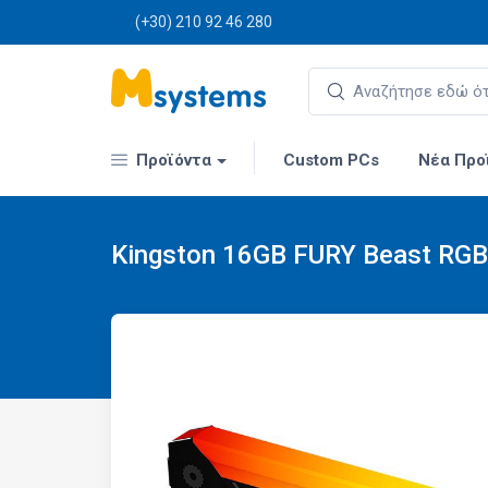
(+30) 210 92 46 280
Προϊόντα
Custom PCs
Νέα Προ
Kingston 16GB FURY Beast RG