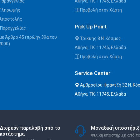
Παραγγελίας
Αθήνα, ΤΚ: 11745, Ελλάδα
 Πληρωμής
Προβολή στον Χάρτη
 Αποστολής
Pick Up Point
 Παραγγελίας
με Άρθρο 45 (πρώην 39α του
Τρίκκης 8 Ν. Κόσμος
2000)
Αθήνα, ΤΚ: 11745, Ελλάδα
Προβολή στον Χάρτη
Service Center
Αμβροσίου Φραντζή 32 Ν. Κό
Αθήνα, ΤΚ: 11745, Ελλάδα
Δωρεάν παραλαβή από το
Μοναδική υποστήριξ
κατάστημα
Φιλική υποστήριξη από το