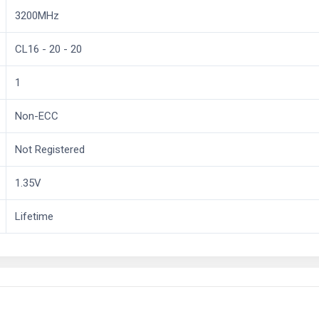
3200MHz
CL16 - 20 - 20
1
Non-ECC
Not Registered
1.35V
Lifetime