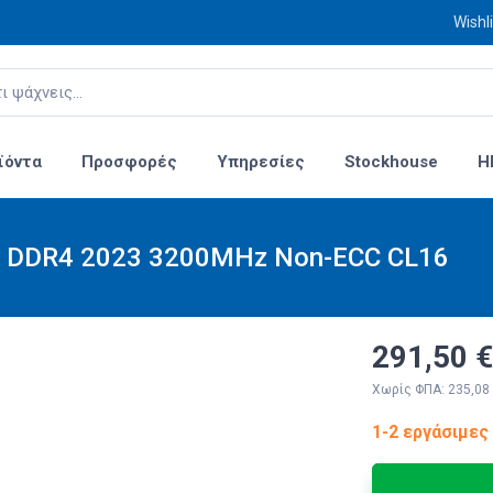
Wishli
ϊόντα
Προσφορές
Υπηρεσίες
Stockhouse
H
B DDR4 2023 3200MHz Non-ECC CL16
291,50 €
Χωρίς ΦΠΑ: 235,08
1-2 εργάσιμες