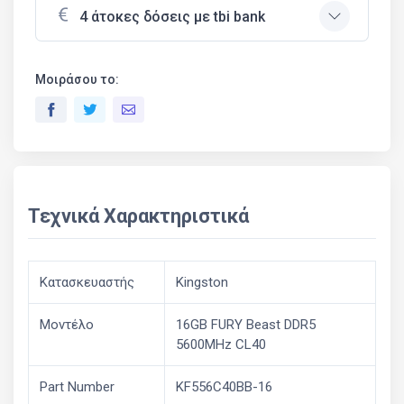
4 άτοκες δόσεις με tbi bank
Μοιράσου το:
Τεχνικά Χαρακτηριστικά
Κατασκευαστής
Kingston
Μοντέλο
16GB FURY Beast DDR5
5600MHz CL40
Part Number
KF556C40BB-16