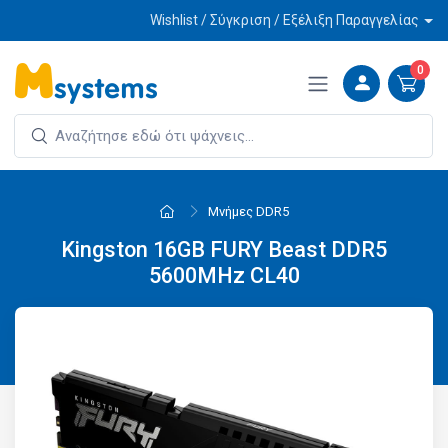
Wishlist / Σύγκριση / Εξέλιξη Παραγγελίας
0
Μνήμες DDR5
Kingston 16GB FURY Beast DDR5
5600MHz CL40