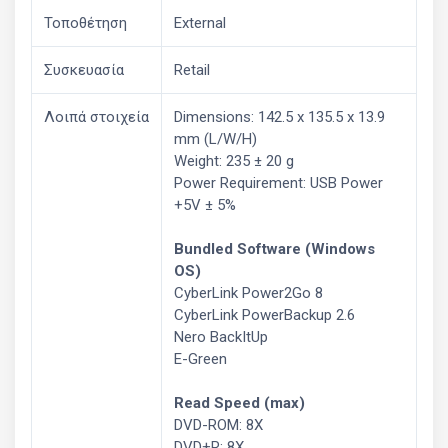
Τοποθέτηση
External
Συσκευασία
Retail
Λοιπά στοιχεία
Dimensions: 142.5 x 135.5 x 13.9
mm (L/W/H)
Weight: 235 ± 20 g
Power Requirement: USB Power
+5V ± 5%
Bundled Software (Windows
OS)
CyberLink Power2Go 8
CyberLink PowerBackup 2.6
Nero BackItUp
E-Green
Read Speed (max)
DVD-ROM: 8X
DVD+R: 8X