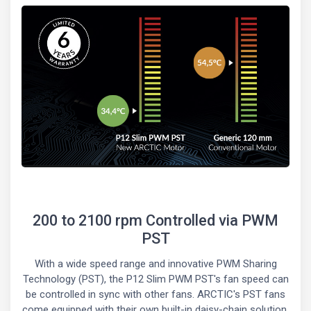
200 to 2100 rpm Controlled via PWM
PST
With a wide speed range and innovative PWM Sharing
Technology (PST), the P12 Slim PWM PST's fan speed can
be controlled in sync with other fans. ARCTIC's PST fans
come equipped with their own built-in daisy-chain solution,