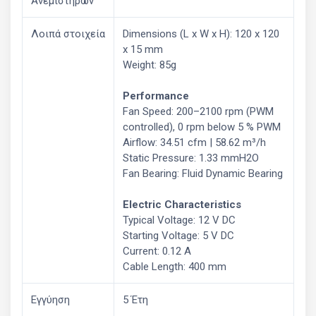
Ανεμιστήρων
Λοιπά στοιχεία
Dimensions (L x W x H): 120 x 120
x 15 mm
Weight: 85g
Performance
Fan Speed: 200–2100 rpm (PWM
controlled), 0 rpm below 5 % PWM
Airflow: 34.51 cfm | 58.62 m³/h
Static Pressure: 1.33 mmH2O
Fan Bearing: Fluid Dynamic Bearing
Electric Characteristics
Typical Voltage: 12 V DC
Starting Voltage: 5 V DC
Current: 0.12 A
Cable Length: 400 mm
Εγγύηση
5 Έτη