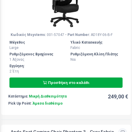
Κωδικός Msystems:
001-57047
- Part Number:
AD18Y-06-B-F
Μέγεθος
Υλικό Κατασκευής
Large
Fabric
Ρυθμιζόμενος Βραχίονας
Ρυθμιζόμενη Κλίση Πλάτης
1 Άξoνας
Ναι
Εγγύηση:
2 Έτη
Προσθήκη στο καλάθι
249,00 €
Κατάστημα:
Μικρή Διαθεσιμότητα
Pick Up Point:
Άμεσα διαθέσιμο
Anda Seat Gaming Chair Phantom 3 - Grey Fabric