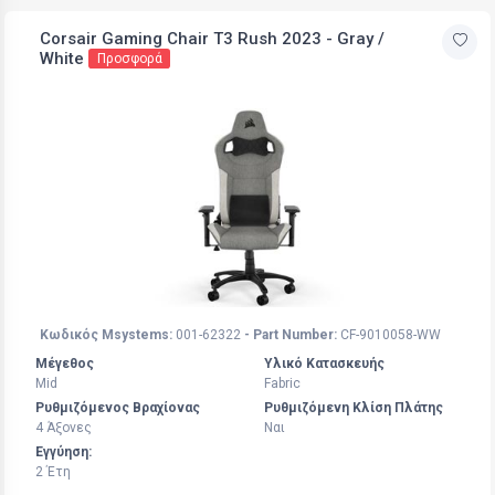
Corsair Gaming Chair T3 Rush 2023 - Gray /
White
Προσφορά
Κωδικός Msystems:
001-62322
- Part Number:
CF-9010058-WW
Μέγεθος
Υλικό Κατασκευής
Mid
Fabric
Ρυθμιζόμενος Βραχίονας
Ρυθμιζόμενη Κλίση Πλάτης
4 Άξoνες
Ναι
Εγγύηση:
2 Έτη