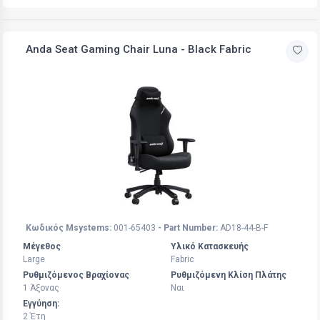
Anda Seat Gaming Chair Luna - Black Fabric
Κωδικός Msystems:
001-65403
- Part Number:
AD18-44-B-F
Μέγεθος
Υλικό Κατασκευής
Large
Fabric
Ρυθμιζόμενος Βραχίονας
Ρυθμιζόμενη Κλίση Πλάτης
1 Άξoνας
Ναι
Εγγύηση:
2 Έτη