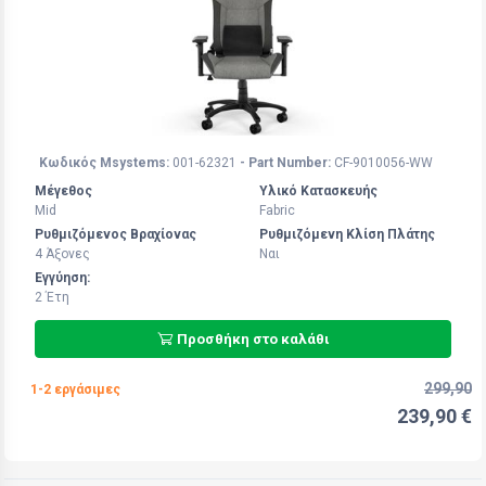
Κωδικός Msystems:
001-62321
- Part Number:
CF-9010056-WW
Μέγεθος
Υλικό Κατασκευής
Mid
Fabric
Ρυθμιζόμενος Βραχίονας
Ρυθμιζόμενη Κλίση Πλάτης
4 Άξoνες
Ναι
Εγγύηση:
2 Έτη
Προσθήκη στο καλάθι
299,90
1-2 εργάσιμες
239,90 €