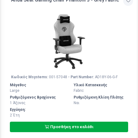
Κωδικός Msystems:
001-57048
- Part Number:
AD18Y-06-G-F
Μέγεθος
Υλικό Κατασκευής
Large
Fabric
Ρυθμιζόμενος Βραχίονας
Ρυθμιζόμενη Κλίση Πλάτης
1 Άξoνας
Ναι
Εγγύηση:
2 Έτη
Προσθήκη στο καλάθι