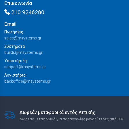
Επικοινωνία
210 9246280
Email
Πωλήσεις:
sales@msystems.gr
Συστήματα:
builds@msystems.gr
Υποστήριξη:
support@msystems.gr
Λογιστήριο:
backoffice@msystems.gr
Δωρεάν μεταφορικά εντός Αττικής
Δωρεάν μεταφορικά για παραγγελίες μεγαλύτερες από 80€