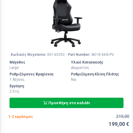
Κωδικός Msystems:
001-65392
- Part Number:
AD18-44-B-PV
Μέγεθος
Υλικό Κατασκευής
Large
Δερματίνη
Ρυθμιζόμενος Βραχίονας
Ρυθμιζόμενη Κλίση Πλάτης
1 Άξoνας
Ναι
Εγγύηση:
2 Έτη
Προσθήκη στο καλάθι
219,00
1-2 εργάσιμες
199,00 €