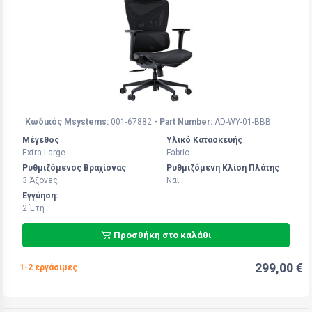
Κωδικός Msystems:
001-67882
- Part Number:
AD-WY-01-BBB
Μέγεθος
Υλικό Κατασκευής
Extra Large
Fabric
Ρυθμιζόμενος Βραχίονας
Ρυθμιζόμενη Κλίση Πλάτης
3 Άξoνες
Ναι
Εγγύηση:
2 Έτη
Προσθήκη στο καλάθι
299,00 €
1-2 εργάσιμες