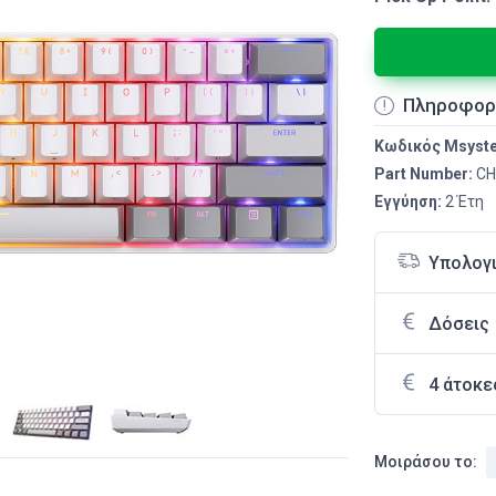
Πληροφορ
Κωδικός Msyst
Part Number:
CH
Εγγύηση:
2 Έτη
Υπολογ
Δόσεις
4 άτοκε
Μοιράσου το: