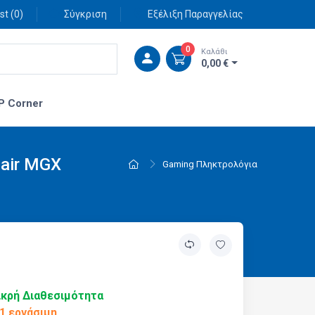
st (
0
)
Σύγκριση
Εξέλιξη Παραγγελίας
0
Καλάθι
0,00 €
P Corner
sair MGX
Gaming Πληκτρολόγια
κρή Διαθεσιμότητα
1 εργάσιμη