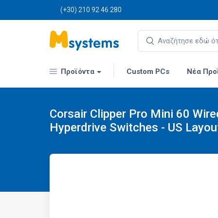
(+30) 210 92 46 280
Προϊόντα
Custom PCs
Νέα Προ
Corsair Clipper Pro Mini 60 Wir
Hyperdrive Switches - US Layout