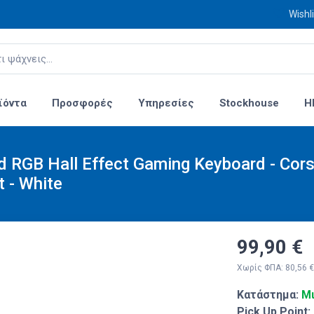
Wishli
ϊόντα
Προσφορές
Υπηρεσίες
Stockhouse
H
ed RGB Hall Effect Gaming Keyboard - Cor
 - White
99,90 €
Χωρίς ΦΠΑ: 80,56 €
Κατάστημα:
Μι
Pick Up Point: