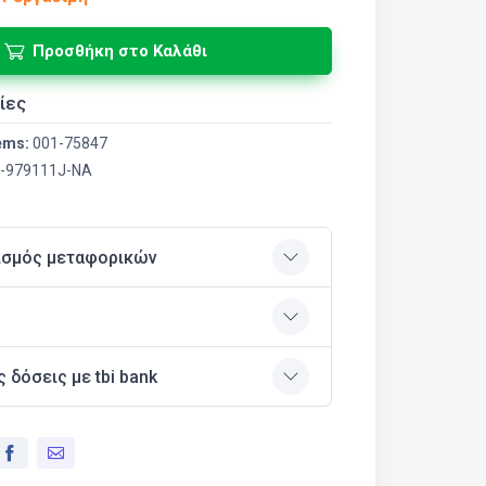
Προσθήκη στο Καλάθι
ίες
ems:
001-75847
-979111J-NA
ισμός μεταφορικών
ς δόσεις με tbi bank