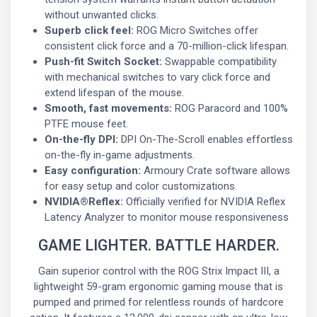
without unwanted clicks.
Superb click feel:
ROG Micro Switches offer
consistent click force and a 70-million-click lifespan.
Push-fit Switch Socket:
Swappable compatibility
with mechanical switches to vary click force and
extend lifespan of the mouse.
Smooth, fast movements:
ROG Paracord and 100%
PTFE mouse feet.
On-the-fly DPI:
DPI On-The-Scroll enables effortless
on-the-fly in-game adjustments.
Easy configuration:
Armoury Crate software allows
for easy setup and color customizations.
NVIDIA®Reflex:
Officially verified for NVIDIA Reflex
Latency Analyzer to monitor mouse responsiveness
GAME LIGHTER. BATTLE HARDER.
Gain superior control with the ROG Strix Impact III, a
lightweight 59-gram ergonomic gaming mouse that is
pumped and primed for relentless rounds of hardcore