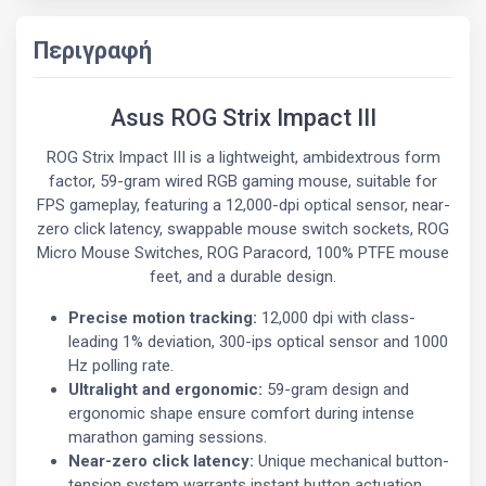
Περιγραφή
Asus ROG Strix Impact III
ROG Strix Impact III is a lightweight, ambidextrous form
factor, 59-gram wired RGB gaming mouse, suitable for
FPS gameplay, featuring a 12,000-dpi optical sensor, near-
zero click latency, swappable mouse switch sockets, ROG
Micro Mouse Switches, ROG Paracord, 100% PTFE mouse
feet, and a durable design.
Precise motion tracking:
12,000 dpi with class-
leading 1% deviation, 300-ips optical sensor and 1000
Hz polling rate.
Ultralight and ergonomic:
59-gram design and
ergonomic shape ensure comfort during intense
marathon gaming sessions.
Near-zero click latency:
Unique mechanical button-
tension system warrants instant button actuation