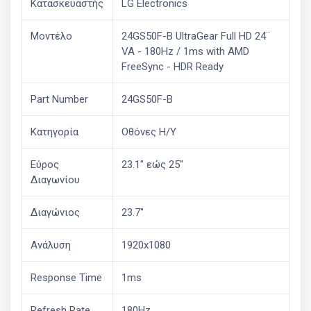
Κατασκευαστής
LG Electronics
Μοντέλο
24GS50F-B UltraGear Full HD 24¨
VA - 180Hz / 1ms with AMD
FreeSync - HDR Ready
Part Number
24GS50F-B
Κατηγορία
Οθόνες Η/Υ
Εύρος
23.1" εώς 25"
Διαγωνίου
Διαγώνιος
23.7"
Ανάλυση
1920x1080
Response Time
1ms
Refresh Rate
180Hz