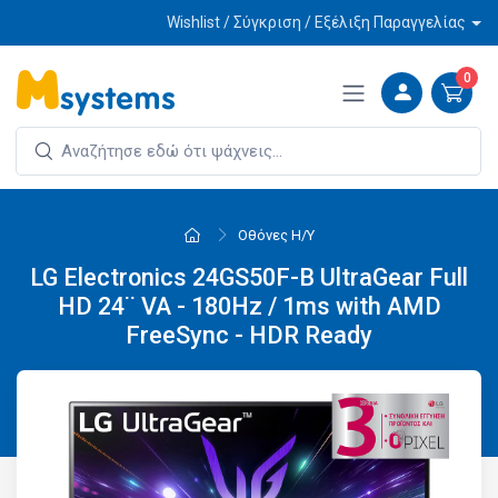
Wishlist / Σύγκριση / Εξέλιξη Παραγγελίας
0
Οθόνες Η/Υ
LG Electronics 24GS50F-B UltraGear Full
HD 24¨ VA - 180Hz / 1ms with AMD
FreeSync - HDR Ready