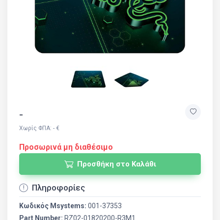
-
Χωρίς ΦΠΑ: - €
Προσωρινά μη διαθέσιμο
Προσθήκη στο Καλάθι
Πληροφορίες
Κωδικός Msystems:
001-37353
Part Number:
RZ02-01820200-R3M1