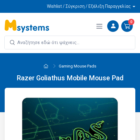
Wishlist / Σύγκριση / Εξέλιξη Παραγγελίας
0
Gaming Mouse Pads
Razer Goliathus Mobile Mouse Pad