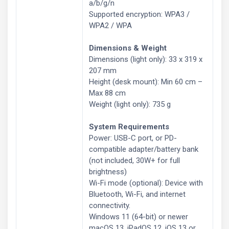
a/b/g/n
Supported encryption: WPA3 /
WPA2 / WPA
Dimensions & Weight
Dimensions (light only): 33 x 319 x
207 mm
Height (desk mount): Min 60 cm –
Max 88 cm
Weight (light only): 735 g
System Requirements
Power: USB-C port, or PD-
compatible adapter/battery bank
(not included, 30W+ for full
brightness)
Wi-Fi mode (optional): Device with
Bluetooth, Wi-Fi, and internet
connectivity.
Windows 11 (64-bit) or newer
macOS 13, iPadOS 12, iOS 13 or