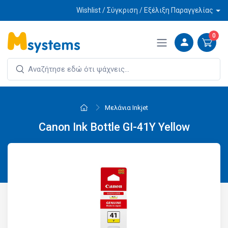
Wishlist / Σύγκριση / Εξέλιξη Παραγγελίας
0
Μελάνια Inkjet
Canon Ink Bottle GI-41Y Yellow