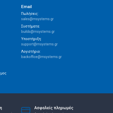
Email
Πωλήσεις:
sales@msystems.gr
Συστήματα:
builds@msystems.gr
Υποστήριξη:
support@msystems.gr
Λογιστήριο:
backoffice@msystems.gr
σμος
η
Ασφαλείς πληρωμές