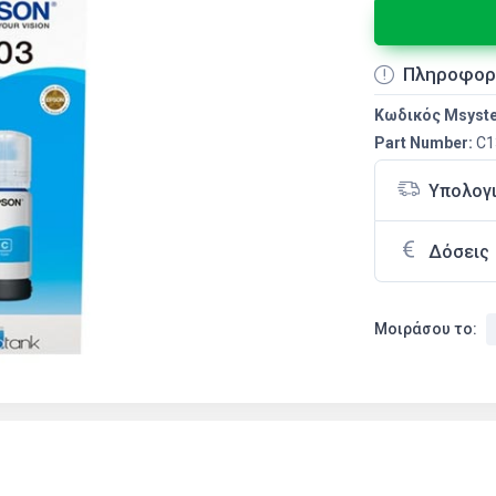
Πληροφορ
Κωδικός Msyst
Part Number:
C1
Υπολογ
Δόσεις
Μοιράσου το: