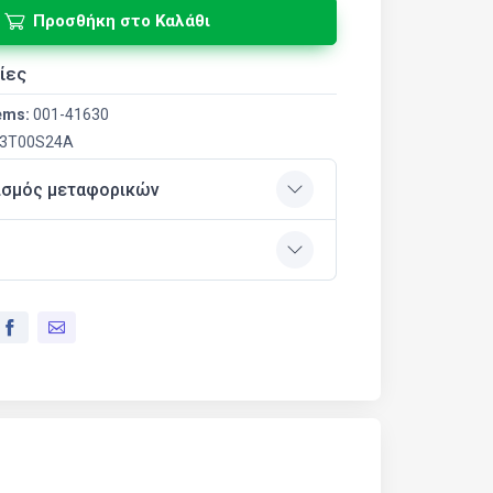
Προσθήκη στο Καλάθι
ίες
ems:
001-41630
3T00S24A
ισμός μεταφορικών