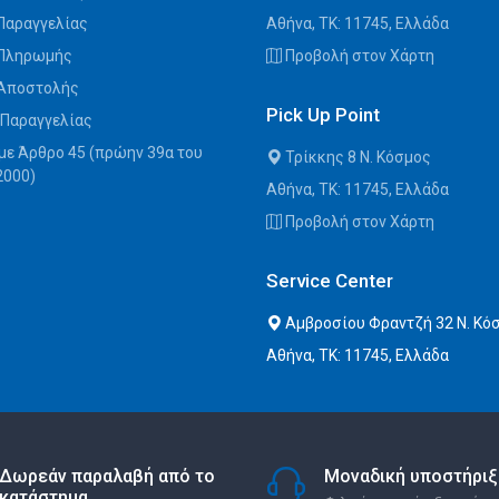
Παραγγελίας
Αθήνα, ΤΚ: 11745, Ελλάδα
 Πληρωμής
Προβολή στον Χάρτη
 Αποστολής
Pick Up Point
 Παραγγελίας
με Άρθρο 45 (πρώην 39α του
Τρίκκης 8 Ν. Κόσμος
2000)
Αθήνα, ΤΚ: 11745, Ελλάδα
Προβολή στον Χάρτη
Service Center
Αμβροσίου Φραντζή 32 Ν. Κό
Αθήνα, ΤΚ: 11745, Ελλάδα
Δωρεάν παραλαβή από το
Μοναδική υποστήριξ
κατάστημα