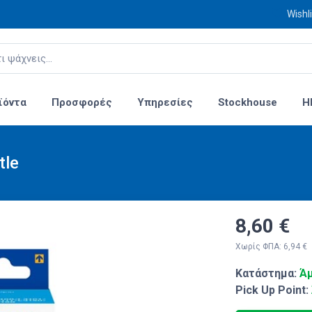
Wishli
ϊόντα
Προσφορές
Υπηρεσίες
Stockhouse
H
tle
8,60 €
Χωρίς ΦΠΑ: 6,94 €
Κατάστημα:
Άμ
Pick Up Point: