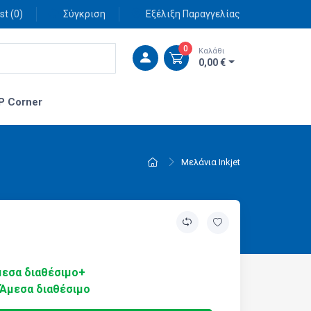
st (
0
)
Σύγκριση
Εξέλιξη Παραγγελίας
0
Καλάθι
0,00 €
P Corner
Μελάνια Inkjet
εσα διαθέσιμο+
Άμεσα διαθέσιμο