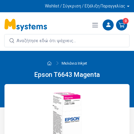
Wishlist / Σύγκριση / Εξέλιξη Παραγγελίας
0
Μελάνια Inkjet
Epson T6643 Magenta