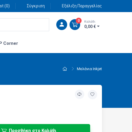
st (
0
)
Σύγκριση
Εξέλιξη Παραγγελίας
0
Καλάθι
0,00 €
P Corner
Μελάνια Inkjet
Προσθήκη στο Καλάθι