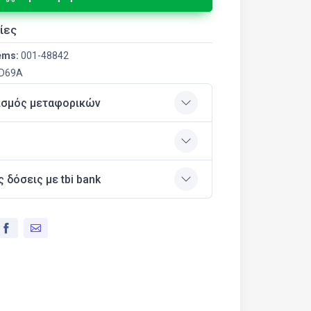
ίες
ems:
001-48842
D69A
ισμός μεταφορικών
ς δόσεις με tbi bank