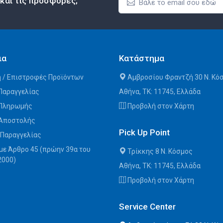
 και τις προσφορές;
ια
Κατάστημα
 / Επιστροφές Προϊόντων
Αμβροσίου Φραντζή 30 Ν. Κό
Παραγγελίας
Αθήνα, ΤΚ: 11745, Ελλάδα
 Πληρωμής
Προβολή στον Χάρτη
 Αποστολής
Pick Up Point
 Παραγγελίας
με Άρθρο 45 (πρώην 39α του
Τρίκκης 8 Ν. Κόσμος
2000)
Αθήνα, ΤΚ: 11745, Ελλάδα
Προβολή στον Χάρτη
Service Center