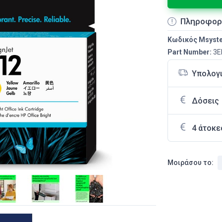
Πληροφορ
Κωδικός Msyst
Part Number:
3E
Υπολογ
Δόσεις
4 άτοκε
Μοιράσου το: