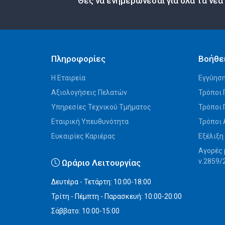
Θες να ενημερώνεσαι για όλα τα νέα
Πληροφορίες
Βοήθε
Η Εταιρεία
Εγγύηση
Αξιολογήσεις Πελατών
Τρόποι 
Υπηρεσίες Τεχνικού Τμήματος
Τρόποι
Εταιρική Υπευθυνότητα
Τρόποι
Ευκαιρίες Καριέρας
Εξέλιξη
Αγορές 
ν.2859/
Ωράριο Λειτουργίας
Δευτέρα - Τετάρτη: 10:00-18:00
Τρίτη - Πέμπτη - Παρασκευή: 10:00-20:00
Σάββατο: 10:00-15:00