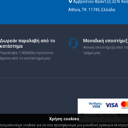
Αμβροσίου Φραντζή 32 Ν. Κό
Αθήνα, ΤΚ: 11745, Ελλάδα
Δωρεάν παραλαβή από το
Μοναδική υποστήριξ
κατάστημα
Φιλική υποστήριξη από το
Παράλαβε 1.000άδες προϊόντα
τμήμα μας
άμεσα από το κατάστημά μας
Χρήση cookies
ησιμοποιούμε cookies για να σου προσφέρουμε μια μοναδική εμπειρία πλοήγησ