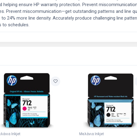
nd helping ensure HP warranty protection. Prevent miscommunication—
es. Prevent miscommunication—get outstanding patterns and line qual
to 24% more line density. Accurately produce challenging line patterns
s to schedules.
λάνια Inkjet
Μελάνια Inkjet