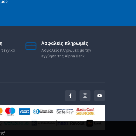
σμος
η
Ασφαλείς πληρωμές
 τεχνικό
Ασφαλείς πληρωμές με την
εγγύηση της Alpha Bank
ης!