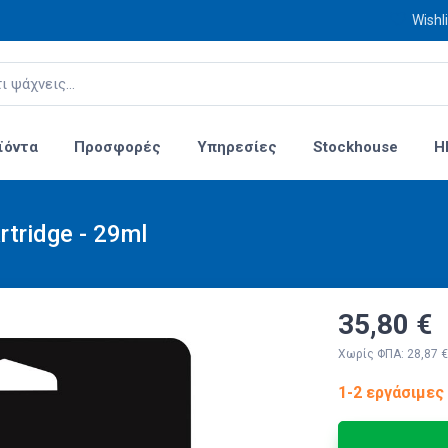
Wishli
ϊόντα
Προσφορές
Υπηρεσίες
Stockhouse
H
rtridge - 29ml
35,80 €
Χωρίς ΦΠΑ: 28,87 €
1-2 εργάσιμες