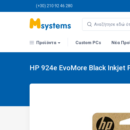
(+30) 210 92 46 280
Προϊόντα
Custom PCs
Νέα Προ
HP 924e EvoMore Black Inkjet P