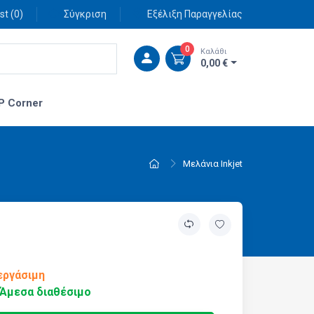
st (
0
)
Σύγκριση
Εξέλιξη Παραγγελίας
0
Καλάθι
0,00 €
P Corner
Μελάνια Inkjet
εργάσιμη
Άμεσα διαθέσιμο