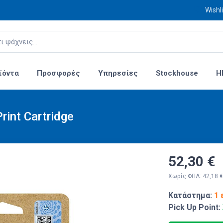
Wishli
ϊόντα
Προσφορές
Υπηρεσίες
Stockhouse
H
rint Cartridge
52,30 €
Χωρίς ΦΠΑ: 42,18 €
Κατάστημα:
1 
Pick Up Point: