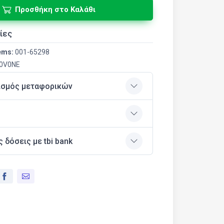
Προσθήκη στο Καλάθι
ίες
ems:
001-65298
0V0NE
ισμός μεταφορικών
ς δόσεις με tbi bank