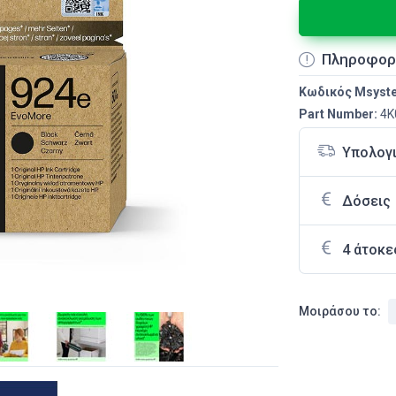
Πληροφορ
Κωδικός Msyst
Part Number:
4K
Υπολογ
Δόσεις
4 άτοκε
Μοιράσου το: