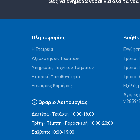
Θες να ενημερώνεσαι για όλα τα νέα
Πληροφορίες
Βοήθε
Η Εταιρεία
Εγγύηση
Αξιολογήσεις Πελατών
Τρόποι 
Υπηρεσίες Τεχνικού Τμήματος
Τρόποι
Εταιρική Υπευθυνότητα
Τρόποι
Ευκαιρίες Καριέρας
Εξέλιξη
Αγορές 
ν.2859/
Ωράριο Λειτουργίας
Δευτέρα - Τετάρτη: 10:00-18:00
Τρίτη - Πέμπτη - Παρασκευή: 10:00-20:00
Σάββατο: 10:00-15:00