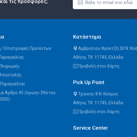
 και τις προσφορές;
ια
Κατάστημα
 / Επιστροφές Προϊόντων
Αμβροσίου Φραντζή 30 Ν. Κό
Παραγγελίας
Αθήνα, ΤΚ: 11745, Ελλάδα
 Πληρωμής
Προβολή στον Χάρτη
 Αποστολής
Pick Up Point
 Παραγγελίας
με Άρθρο 45 (πρώην 39α του
Τρίκκης 8 Ν. Κόσμος
2000)
Αθήνα, ΤΚ: 11745, Ελλάδα
Προβολή στον Χάρτη
Service Center