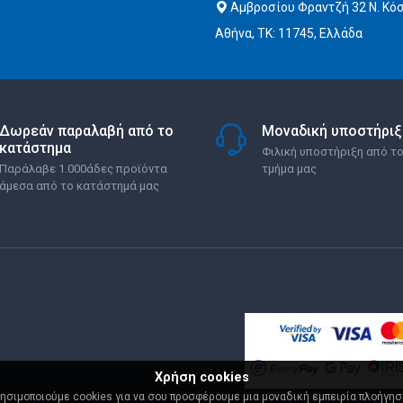
Αμβροσίου Φραντζή 32 Ν. Κό
Αθήνα, ΤΚ: 11745, Ελλάδα
Δωρεάν παραλαβή από το
Μοναδική υποστήριξ
κατάστημα
Φιλική υποστήριξη από το
Παράλαβε 1.000άδες προϊόντα
τμήμα μας
άμεσα από το κατάστημά μας
Χρήση cookies
ησιμοποιούμε cookies για να σου προσφέρουμε μια μοναδική εμπειρία πλοήγησ