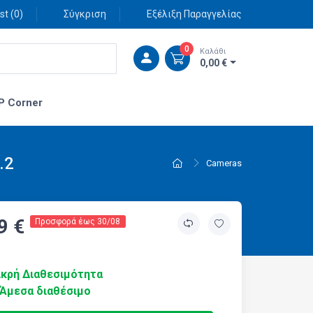
st (
0
)
Σύγκριση
Εξέλιξη Παραγγελίας
0
Καλάθι
0,00 €
P Corner
.2
Cameras
9 €
Προσφορά έως 30/08
κρή Διαθεσιμότητα
Άμεσα διαθέσιμο