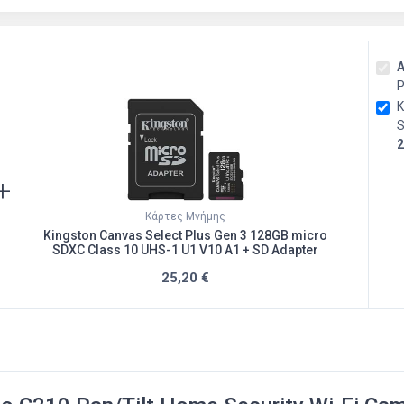
Α
P
K
S
2
+
Κάρτες Μνήμης
Kingston Canvas Select Plus Gen 3 128GB micro
SDXC Class 10 UHS-1 U1 V10 A1 + SD Adapter
25,20 €