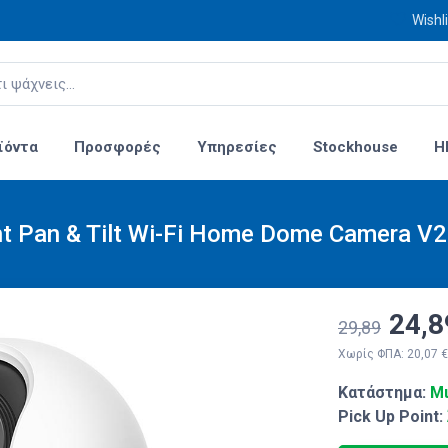
Wishli
ϊόντα
Προσφορές
Υπηρεσίες
Stockhouse
H
ht Pan & Tilt Wi-Fi Home Dome Camera V2
24,8
29,89
Χωρίς ΦΠΑ: 20,07 €
Κατάστημα:
Μι
Pick Up Point: