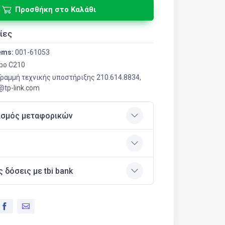
Προσθήκη στο Καλάθι
ίες
ems:
001-61053
po C210
 Γραμμή τεχνικής υποστήριξης 210.614.8834,
r@tp-link.com
ισμός μεταφορικών
ς δόσεις με tbi bank