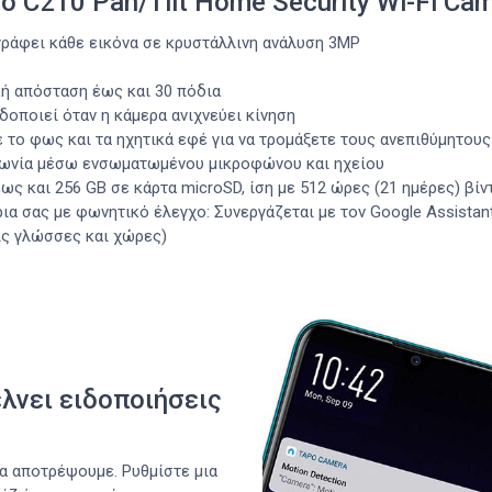
o C210 Pan/Tilt Home Security Wi-Fi Ca
αγράφει κάθε εικόνα σε κρυστάλλινη ανάλυση 3MP
ή απόσταση έως και 30 πόδια
δοποιεί όταν η κάμερα ανιχνεύει κίνηση
 το φως και τα ηχητικά εφέ για να τρομάξετε τους ανεπιθύμητους
νωνία μέσω ενσωματωμένου μικροφώνου και ηχείου
 και 256 GB σε κάρτα microSD, ίση με 512 ώρες (21 ημέρες) βίν
 σας με φωνητικό έλεγχο: Συνεργάζεται με τον Google Assistant 
ις γλώσσες και χώρες)
έλνει ειδοποιήσεις
να αποτρέψουμε. Ρυθμίστε μια