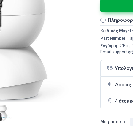
Πληροφορ
Κωδικός Msyst
Part Number:
Ta
Εγγύηση:
2 Έτη,
Email: support.g
Υπολογ
Δόσεις
4 άτοκε
Μοιράσου το: