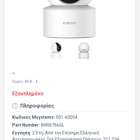
-
Χωρίς ΦΠΑ: - €
Εξαντλημένο
Πληροφορίες
Κωδικός Msystems:
001-60054
Part Number:
BHR6766GL
Εγγύηση:
2 Έτη, Από την Επίσημη Ελληνική
Aντιπροσωπεία. Τηλ Εξυπηρέτηση Πελατών: 211 234