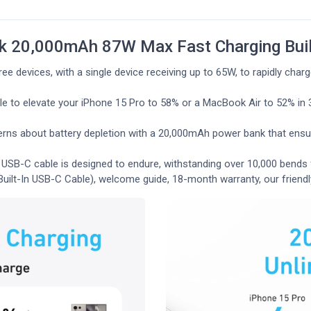
 20,000mAh 87W Max Fast Charging Buil
ee devices, with a single device receiving up to 65W, to rapidly cha
able to elevate your iPhone 15 Pro to 58% or a MacBook Air to 52% in
ns about battery depletion with a 20,000mAh power bank that ensures
 USB-C cable is designed to endure, withstanding over 10,000 bends
uilt-In USB-C Cable), welcome guide, 18-month warranty, our friendl