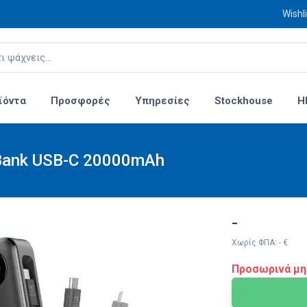
Wishli
ϊόντα
Προσφορές
Υπηρεσίες
Stockhouse
H
 Bank USB-C 20000mAh
-
Χωρίς ΦΠΑ: - €
Προσωρινά μη