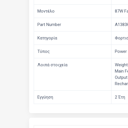
Μοντέλο
87W F
Part Number
A1383
Κατηγορία
Φορτισ
Τύπος
Power
Λοιπά στοιχεία
Weight:
Main F
Output
Rechar
Εγγύηση
2 Έτη