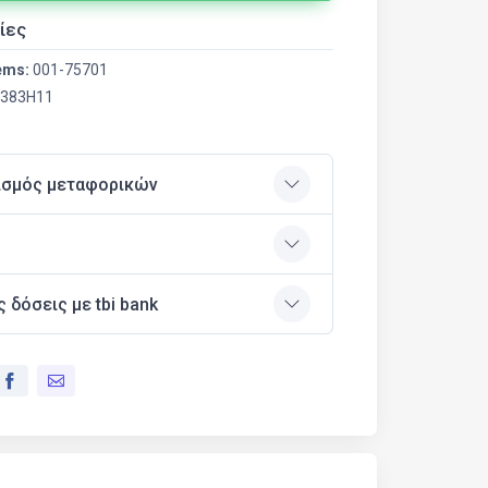
ίες
ems:
001-75701
383H11
ισμός μεταφορικών
ς δόσεις με tbi bank