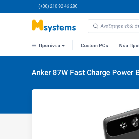
(+30) 210 92 46 280
Προϊόντα
Custom PCs
Νέα Προ
Anker 87W Fast Charge Power