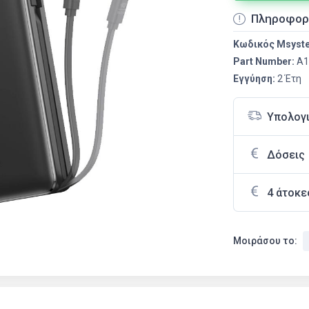
Πληροφορ
Κωδικός Msyst
Part Number:
A1
Εγγύηση:
2 Έτη
Υπολογ
Δόσεις
4 άτοκε
Μοιράσου το: