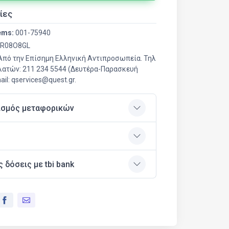
ίες
ems:
001-75940
R08O8GL
 Από την Επίσημη Ελληνική Aντιπροσωπεία. Τηλ
ατών: 211 234 5544 (Δευτέρα-Παρασκευή
ail: qservices@quest.gr.
ισμός μεταφορικών
ς δόσεις με tbi bank