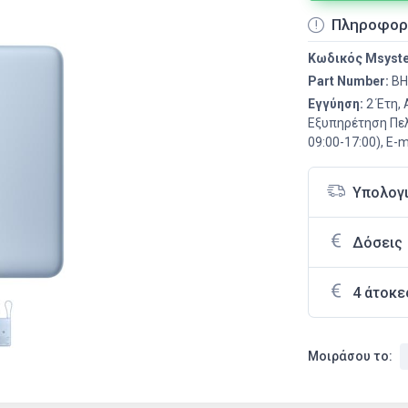
Πληροφορ
Κωδικός Msyst
Part Number:
BH
Εγγύηση:
2 Έτη,
Εξυπηρέτηση Πελ
09:00-17:00), E-m
Υπολογ
Δόσεις
4 άτοκε
Μοιράσου το: