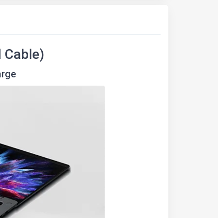
 Cable)
arge