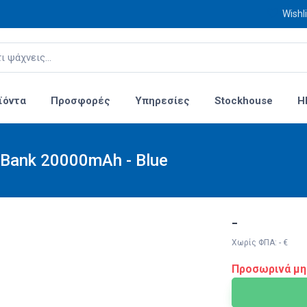
Wishli
ϊόντα
Προσφορές
Υπηρεσίες
Stockhouse
H
 Bank 20000mAh - Blue
-
Χωρίς ΦΠΑ: - €
Προσωρινά μη