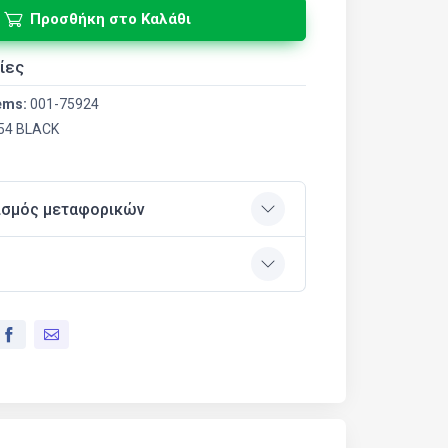
Προσθήκη στο Καλάθι
ίες
ems:
001-75924
54 BLACK
ισμός μεταφορικών