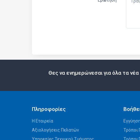
Ερώτηση
Θες να ενημερώνεσαι για όλα τα νέα
Πληροφορίες
Βοήθε
Η Εταιρεία
Εγγύηση
Αξιολογήσεις Πελατών
Τρόποι 
Υπηρεσίες Τεχνικού Τμήματος
Τρόποι