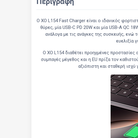
Περιγραφή
Ο XO L154 Fast Charger είναι ο ιδανικός φορτισ
θύρες, μία USB‑C PD 20W και μία USB‑A QC 18
ανάλογα με τις ανάγκες της συσκευής, ενώ 
ευελιξία 
Ο XO L154 διαθέτει προηγμένες προστασίες 
συμπαγές μέγεθος και η EU πρίζα τον καθιστού
αξιόπιστη και σταθερή ισχύ