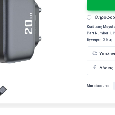
Πληροφορ
Κωδικός Msyst
Part Number:
L1
Εγγύηση:
2 Έτη
Υπολογ
Δόσεις
Μοιράσου το: