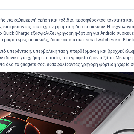
τής για καθημερινή χρήση και ταξίδια, προσφέροντας ταχύτητα κα
W, επιτρέποντας ταυτόχρονη φόρτιση δύο συσκευών. Η τεχνολογία 
το Quick Charge εξασφαλίζει γρήγορη φόρτιση για Android συσκευ
για μικρότερες συσκευές, όπως ακουστικά, smartwatches και Blueto
από υπερένταση, υπερβολική τάση, υπερθέρμανση και βραχυκύκλωμ
ν ιδανικό για χρήση στο σπίτι, στο γραφείο ή σε ταξίδια. Με κομ
 για όλα τα gadgets σας, εξασφαλίζοντας γρήγορη φόρτιση χωρίς 