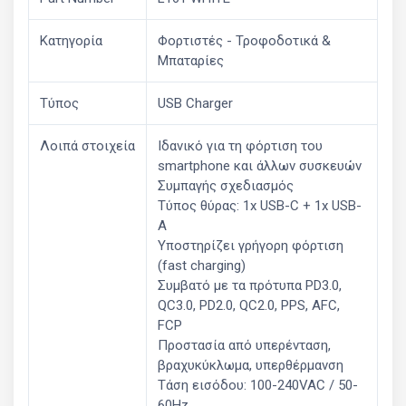
Κατηγορία
Φορτιστές - Τροφοδοτικά &
Μπαταρίες
Τύπος
USB Charger
Λοιπά στοιχεία
Ιδανικό για τη φόρτιση του
smartphone και άλλων συσκευών
Συμπαγής σχεδιασμός
Τύπος θύρας: 1x USB-C + 1x USB-
A
Υποστηρίζει γρήγορη φόρτιση
(fast charging)
Συμβατό με τα πρότυπα PD3.0,
QC3.0, PD2.0, QC2.0, PPS, AFC,
FCP
Προστασία από υπερένταση,
βραχυκύκλωμα, υπερθέρμανση
Τάση εισόδου: 100-240VAC / 50-
60Hz