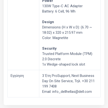
Power
130W Type-C AC Adapter
Battery: 6 Cell, 96 Wh
Design
Dimensions (H x W x D): (6.70 ~
18.02) x 320 x 215.97 mm
Color: Magnetite
Security
Trusted Platform Module (TPM)
2.0 Discrete
1x Wedge-shaped lock slot
Εγγύηση
3 Έτη ProSupport, Next Business
Day On Site Service, Τηλ. +30 211
199 7408
Email: info_dellhellas@dell.com