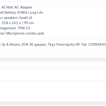
: 45 Watt AC Adapter
Cell Battery, 41WHr Long Life
eo speakers 2watt x2
 35.8 x 24.2 x 1.99 cm
anagement: TPM 2.0
ne/ Microphone combo jack
ck Up & Return, DOA 30 ημερών, Τεχν.Υποστήριξη HP Τηλ: 210969641