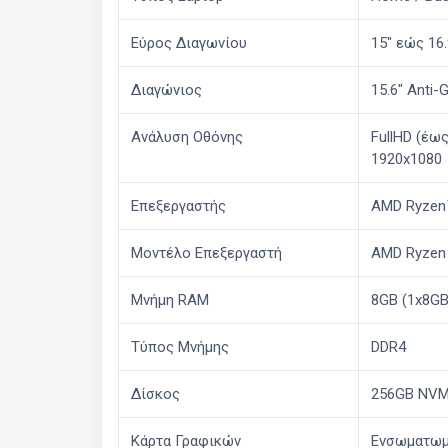
Εύρος Διαγωνίου
15" εώς 16.
Διαγώνιος
15.6" Anti-
Ανάλυση Οθόνης
FullHD (έω
1920x1080
Επεξεργαστής
AMD Ryzen™
Μοντέλο Επεξεργαστή
AMD Ryzen 3
Μνήμη RAM
8GB (1x8GB
Τύπος Μνήμης
DDR4
Δίσκος
256GB NVM
Κάρτα Γραφικών
Ενσωματωμ