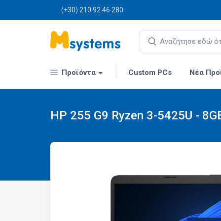
(+30) 210 92 46 280
Προϊόντα
Custom PCs
Νέα Προ
HP 255 G9 Ryzen 3-5425U - 8G