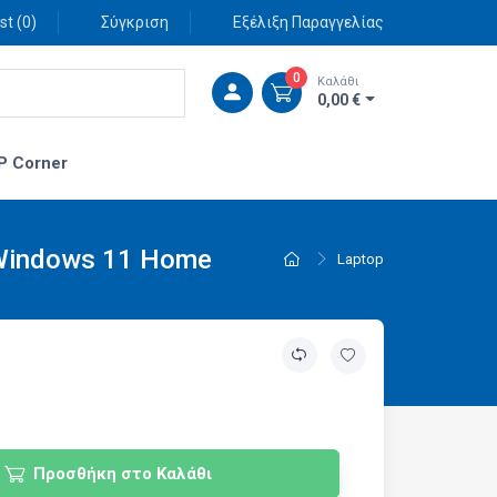
st (
0
)
Σύγκριση
Εξέλιξη Παραγγελίας
0
Καλάθι
0,00 €
P Corner
 Windows 11 Home
Laptop
Προσθήκη στο Καλάθι