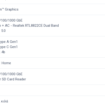
n™ Graphics
0/100/1000 GbE
n + AC - Realtek RTL8822CE Dual Band
 5.0
type A Gen1
type C Gen1
1.4b
1 Home
0/100/1000 GbE
r SD Card Reader
 κιλά