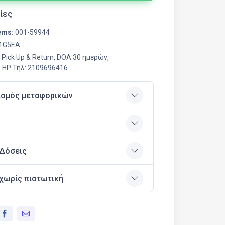
ίες
ems:
001-59944
1G5EA
, Pick Up & Return, DOA 30 ημερών,
 HP Τηλ: 2109696416
ισμός μεταφορικών
 Δόσεις
χωρίς πιστωτική