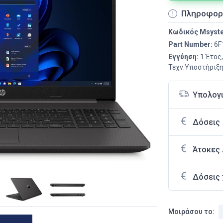
Πληροφορ
Κωδικός Msyst
Part Number:
6F
Εγγύηση:
1 Έτος
Τεχν.Υποστήριξη
Υπολογ
Δόσεις
Άτοκες
Δόσεις 
Μοιράσου το: