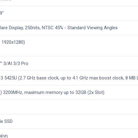
9"
Glare Display, 250nits, NTSC 45% - Standard Viewing Angles
ς 1920x1280)
 3/ΑΙ 3/3 Pro
 5425U (2.7 GHz base clock, up to 4.1 GHz max boost clock, 8 MB 
) 3200MHz, maximum memory up to 32GB (2x Slot)
e SSD
ένη