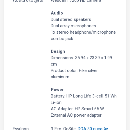
Λοιπά στοιχεία
Webcam: 720p HD camera
Audio
Dual stereo speakers
Dual array microphones
1x stereo headphone/microphone
combo jack
Design
Dimensions: 35.94 x 23.39 x 1.99
cm
Product color: Pike silver
aluminum
Power
Battery: HP Long Life 3-cell, 51 Wh
Li-ion
AC Adapter: HP Smart 65 W
External AC power adapter
Εγγύηση
3 Έτη, OnSite,
DOA 30 ημερών
,