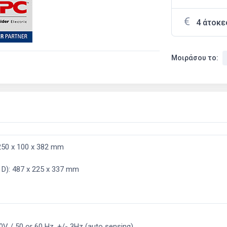
4 άτοκε
Μοιράσου το:
 250 x 100 x 382 mm
 D): 487 x 225 x 337 mm
0V / 50 or 60 Hz, +/- 3Hz (auto sensing)