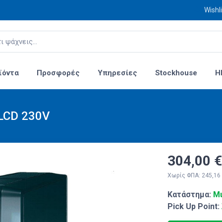
Wishli
ϊόντα
Προσφορές
Υπηρεσίες
Stockhouse
H
LCD 230V
304,00 €
Χωρίς ΦΠΑ: 245,16
Κατάστημα:
Μι
Pick Up Point: