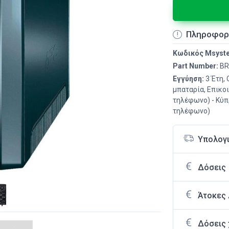
Πληροφορ
Κωδικός Msyst
Part Number:
BR
Εγγύηση:
3 Έτη, 
μπαταρία, Επικο
τηλέφωνο) - Kύπ
τηλέφωνο)
Υπολογ
Δόσεις
Άτοκες
Δόσεις 