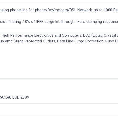
Analog phone line for phone/fax/modem/DSL Network: up to 1000 Bas
e noise filtering :10% of IEEE surge let-through : zero clamping respon
High Performance Electronics and Computers, LCD (Liquid Crystal Dis
up amd Surge Protected Outlets, Data Line Surge Protection, Push Bu
VA/540 LCD 230V