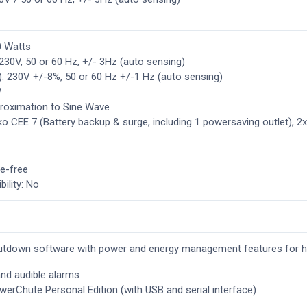
0 Watts
): 230V, 50 or 60 Hz, +/- 3Hz (auto sensing)
y): 230V +/-8%, 50 or 60 Hz +/-1 Hz (auto sensing)
V
roximation to Sine Wave
 CEE 7 (Battery backup & surge, including 1 powersaving outlet), 2x
ce-free
ility: No
utdown software with power and energy management features for 
and audible alarms
rChute Personal Edition (with USB and serial interface)