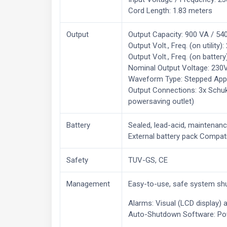
Cord Length: 1.83 meters
Output
Output Capacity: 900 VA / 54
Output Volt., Freq. (on utility
Output Volt., Freq. (on batter
Nominal Output Voltage: 230
Waveform Type: Stepped App
Output Connections: 3x Schuko
powersaving outlet)
Battery
Sealed, lead-acid, maintenan
External battery pack Compatib
Safety
TUV-GS, CE
Management
Easy-to-use, safe system sh
Alarms: Visual (LCD display) 
Auto-Shutdown Software: Powe