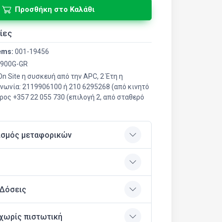
Προσθήκη στο Καλάθι
ίες
ems:
001-19456
900G-GR
On Site η συσκευή από την APC, 2 Έτη η
ινωνία: 2119906100 ή 210 6295268 (από κινητό
ρος +357 22 055 730 (επιλογή 2, από σταθερό
ισμός μεταφορικών
 Δόσεις
χωρίς πιστωτική