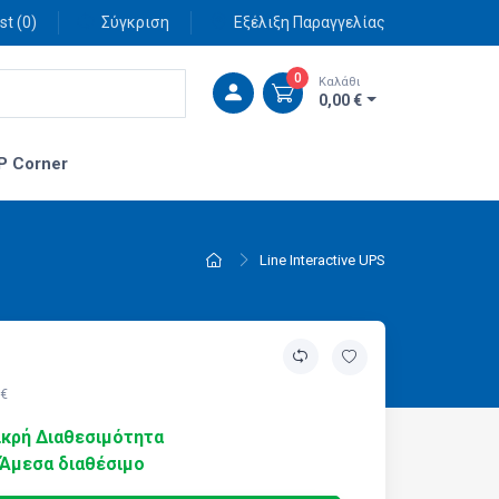
st (
0
)
Σύγκριση
Εξέλιξη Παραγγελίας
0
Καλάθι
0,00 €
P Corner
Line Interactive UPS
 €
κρή Διαθεσιμότητα
Άμεσα διαθέσιμο