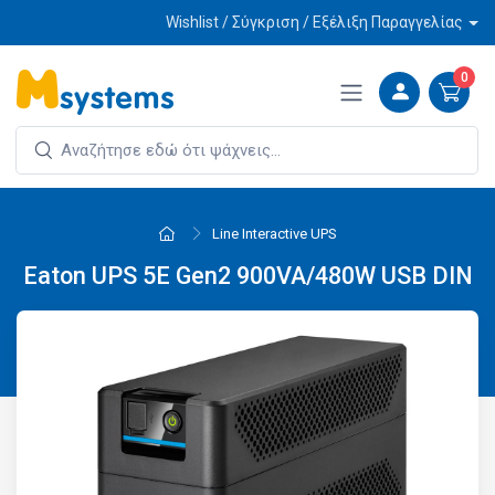
Wishlist / Σύγκριση / Εξέλιξη Παραγγελίας
0
Line Interactive UPS
Eaton UPS 5E Gen2 900VA/480W USB DIN