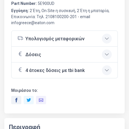
Part Number:
5E900UD
Εγγύηση:
2 Έτη, On Site η συσκευή, 2 Έτη η μπαταρία,
Επικοινωνία: Tηλ. 2108100200-201 - email
infogreece@eaton.com
Υπολογισμός μεταφορικών
Δόσεις
4 άτοκες δόσεις με tbi bank
Μοιράσου το:
Περιγραφή