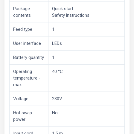
Package
Quick start
contents
Safety instructions
Feed type
1
User interface
LEDs
Battery quantity
1
Operating
40 °C
temperature -
max
Voltage
230V
Hot swap
No
power
Input cord
1.5 m