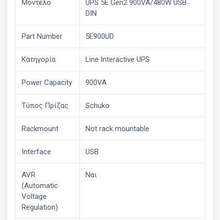
Μοντέλο
UPS 5E Gen2 900VA/480W USB
DIN
Part Number
5E900UD
Κατηγορία
Line Interactive UPS
Power Capacity
900VA
Τύπος Πρίζας
Schuko
Rackmount
Not rack mountable
Interface
USB
AVR
Ναι
(Automatic
Voltage
Regulation)