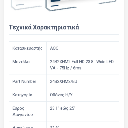
Τεχνικά Χαρακτηριστικά
Κατασκευαστής
AOC
Μοντέλο
24B2XHM2 Full HD 23.8¨ Wide LED
VA - 75Hz / 6ms
Part Number
24B2XHM2/EU
Κατηγορία
Οθόνες Η/Υ
Εύρος
23.1" εώς 25"
Διαγωνίου