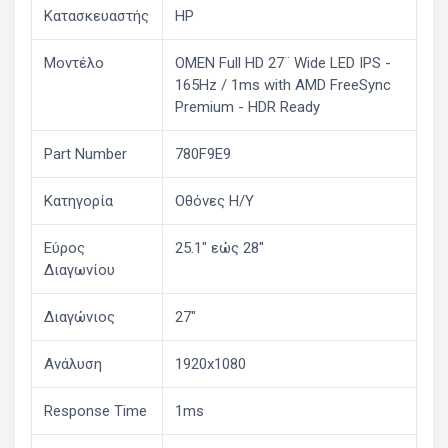
Κατασκευαστής
HP
Μοντέλο
OMEN Full HD 27¨ Wide LED IPS -
165Hz / 1ms with AMD FreeSync
Premium - HDR Ready
Part Number
780F9E9
Κατηγορία
Οθόνες Η/Υ
Εύρος
25.1" εώς 28"
Διαγωνίου
Διαγώνιος
27"
Ανάλυση
1920x1080
Response Time
1ms