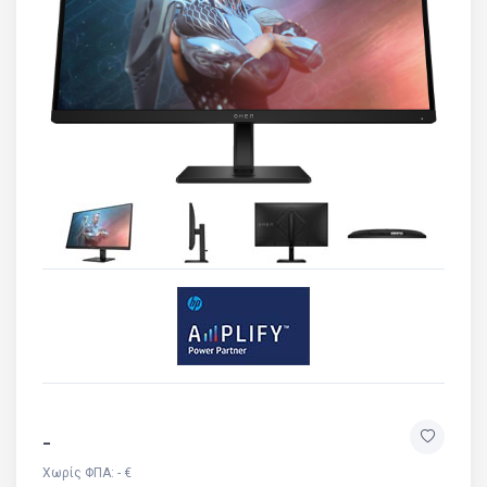
-
Χωρίς ΦΠΑ: - €