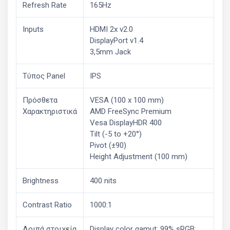
Refresh Rate
165Hz
Inputs
HDMI 2x v2.0
DisplayPort v1.4
3,5mm Jack
Τύπος Panel
IPS
Πρόσθετα
VESA (100 x 100 mm)
Χαρακτηριστικά
AMD FreeSync Premium
Vesa DisplayHDR 400
Tilt (-5 to +20°)
Pivot (±90)
Height Adjustment (100 mm)
Brightness
400 nits
Contrast Ratio
1000:1
Λοιπά στοιχεία
Display color gamut: 99% sRGB;