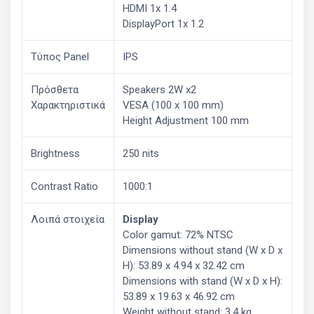
HDMI 1x 1.4
DisplayPort 1x 1.2
Τύπος Panel
IPS
Πρόσθετα
Speakers 2W x2
Χαρακτηριστικά
VESA (100 x 100 mm)
Height Adjustment 100 mm
Brightness
250 nits
Contrast Ratio
1000:1
Λοιπά στοιχεία
Display
Color gamut: 72% NTSC
Dimensions without stand (W x D x
H): 53.89 x 4.94 x 32.42 cm
Dimensions with stand (W x D x H):
53.89 x 19.63 x 46.92 cm
Weight without stand: 3.4 kg