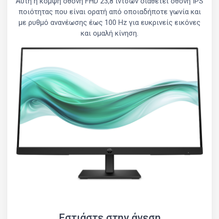
Αυτή η κομψή οθόνη FHD 23,8 ιντσών διαθέτει οθόνη IPS
ποιότητας που είναι ορατή από οποιαδήποτε γωνία και
με ρυθμό ανανέωσης έως 100 Hz για ευκρινείς εικόνες
και ομαλή κίνηση.
Εστιάστε στην άνεση