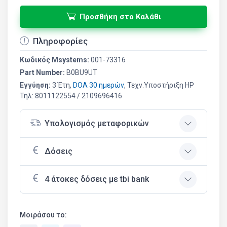
Προσθήκη στο Καλάθι
Πληροφορίες
Κωδικός Msystems:
001-73316
Part Number:
B0BU9UT
Εγγύηση:
3 Έτη,
DOA 30 ημερών
, Τεχν.Υποστήριξη HP
Τηλ: 8011122554 / 2109696416
Υπολογισμός μεταφορικών
Δόσεις
4 άτοκες δόσεις με tbi bank
Μοιράσου το: